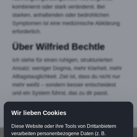
kombinierst oder stark veränderst. Bei
starken, anhaltenden oder bedrohlichen
Symptomen ist eine medizinische Abklärung
erforderlich.
Über Wilfried Bechtle
Ich stehe für einen ruhigen, strukturierten
Ansatz: weniger Dogma, mehr Klarheit, mehr
Alltagstauglichkeit. Ziel ist, dass du nicht nur
mehr weißt – sondern besser entscheidest
und ein System führst, das zu dir passt.
Wir lieben Cookies
Diese Website oder ihre Tools von Drittanbietern
verarbeiten personenbezogene Daten (z. B.