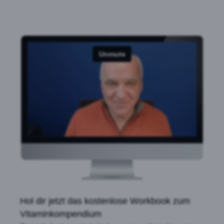
Hol dir jetzt das kostenlose Workbook zum
Vitaminkompendium