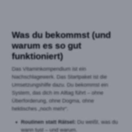
Was du bekommst (und
warum es so gut
funktioniert)
Das Vitaminkompendium ist ein
Nachschlagewerk. Das Startpaket ist die
Umsetzungshilfe dazu. Du bekommst ein
System, das dich im Alltag führt – ohne
Überforderung, ohne Dogma, ohne
hektisches „noch mehr“.
Routinen statt Rätsel:
Du weißt, was du
wann tust – und warum.