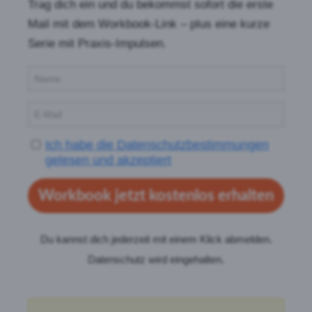
Trag dich ein und du bekommst sofort die erste
Mail mit dem Workbook-Link – plus eine kurze
Serie mit Praxis-Impulsen.
Ich habe die Datenschutzbestimmungen
gelesen und akzeptiert
Workbook jetzt kostenlos erhalten
Du kannst dich jederzeit mit einem Klick abmelden.
Datenschutz wird eingehalten.