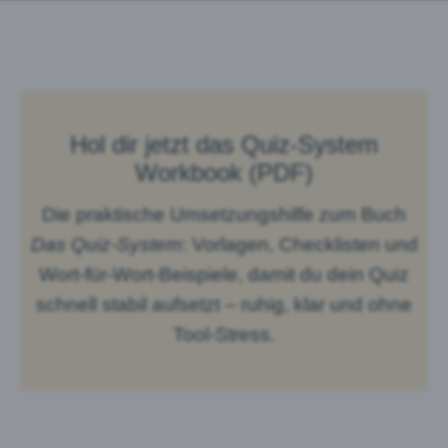
Hol dir jetzt das Quiz-System
Workbook (PDF)
Die praktische Umsetzungshilfe zum Buch
Das Quiz-System
: Vorlagen, Checklisten und
Wort-für-Wort-Beispiele, damit du dein Quiz
schnell stabil aufsetzt – ruhig, klar und ohne
Tool-Stress.