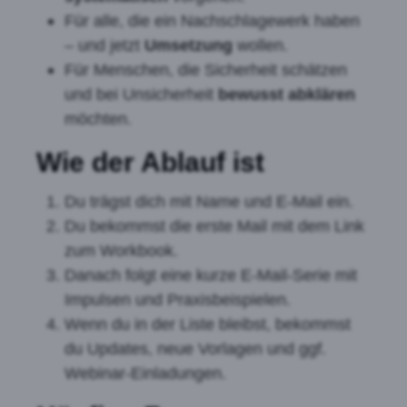
Für alle, die ein Nachschlagewerk haben
– und jetzt
Umsetzung
wollen.
Für Menschen, die Sicherheit schätzen
und bei Unsicherheit
bewusst abklären
möchten.
Wie der Ablauf ist
Du trägst dich mit Name und E-Mail ein.
Du bekommst die erste Mail mit dem Link
zum Workbook.
Danach folgt eine kurze E-Mail-Serie mit
Impulsen und Praxisbeispielen.
Wenn du in der Liste bleibst, bekommst
du Updates, neue Vorlagen und ggf.
Webinar-Einladungen.