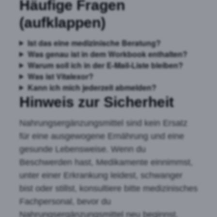
Häufige Fragen
(aufklappen)
Ist das eine medizinische Beratung?
Was genau ist in dem Workbook enthalten?
Warum soll ich in der E-Mail-Liste bleiben?
Was ist Vitalexor?
Kann ich mich jederzeit abmelden?
Hinweis zur Sicherheit
Nahrungsergänzungsmittel sind kein Ersatz
für eine ausgewogene Ernährung und eine
gesunde Lebensweise. Wenn du
Beschwerden hast, Medikamente einnimmst,
unter einer Erkrankung leidest, schwanger
bist oder stillst, konsultiere bitte medizinisches
Fachpersonal, bevor du
Nahrungsergänzungsmittel neu beginnst,