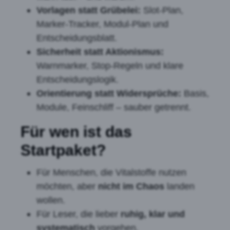
Vorlagen statt Grübelei:
Slot-Plan,
Marker-Tracker, Modul-Plan und
Entscheidungsblatt.
Sicherheit statt Aktionismus:
Warnmarker, Stop-Regeln und klare
Entscheidungslogik.
Orientierung statt Widersprüche:
Basis,
Module, Feinschliff – sauber getrennt.
Für wen ist das
Startpaket?
Für Menschen, die Vitalstoffe nutzen
möchten, aber
nicht im Chaos
landen
wollen.
Für Leser, die lieber
ruhig, klar und
systematisch
vorgehen.