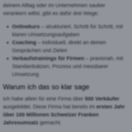
deinem Alltag oder im Unternehmen sauber
verankern willst, gibt es dafür drei Wege:
Onlinekurs
– strukturiert, Schritt für Schritt, mit
klaren Umsetzungsaufgaben
Coaching
– individuell, direkt an deinen
Gesprächen und Zielen
Verkaufstrainings für Firmen
– praxisnah, mit
Standardsätzen, Prozess und messbarer
Umsetzung
Warum ich das so klar sage
Ich habe allein für eine Firma über
500 Verkäufer
ausgebildet. Diese Firma hat bereits im
ersten Jahr
über 100 Millionen Schweizer Franken
Jahresumsatz
gemacht.