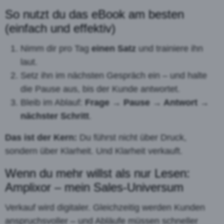
So nutzt du das eBook am besten
(einfach und effektiv)
Nimm dir pro Tag
einen Satz
und trainiere ihn
laut.
Setz ihn im nächsten Gespräch ein – und halte
die Pause aus, bis der Kunde antwortet.
Bleib im Ablauf:
Frage → Pause → Antwort →
nächster Schritt
.
Das ist der Kern:
Du führst nicht über Druck,
sondern über Klarheit. Und Klarheit verkauft.
Wenn du mehr willst als nur Lesen:
Amplixor – mein Sales-Universum
Verkauf wird digitaler. Gleichzeitig werden Kunden
anspruchsvoller – und Abläufe müssen schneller