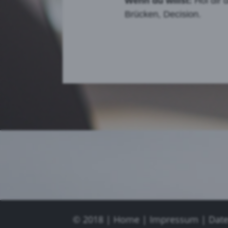
Wenn du willst:
Hol dir 
Brücken, Decision.
© 2018 |
Home
|
Impressum
|
Date