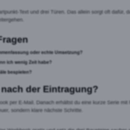
artpunkt-Text und drei Türen. Das allein sorgt oft dafür,
itergehen.
Fragen
ammenfassung oder echte Umsetzung?
enn ich wenig Zeit habe?
näle bespielen?
 nach der Eintragung?
 per E-Mail. Danach erhältst du eine kurze Serie mit h
er, sondern klare nächste Schritte.