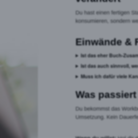
Du hast einen fertigen St
konsumieren, sondern we
Einwände & 
Ist das eher Buch-Zus
Ist das auch sinnvoll, w
Muss ich dafür viele Ka
Was passiert
Du bekommst das Workbook
Umsetzung. Kein Dauerfeu