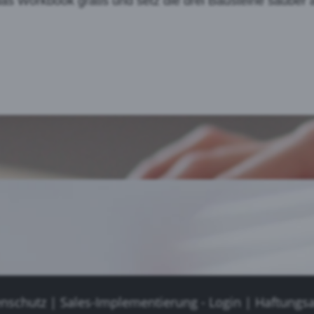
das Workbook gratis und setz die drei Bausteine sauber 
nschutz
|
Sales-Implementierung - Login
|
Haftungs