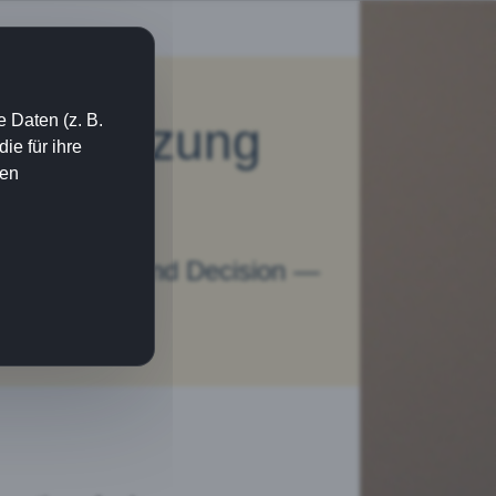
 Daten (z. B.
: Umsetzung
e für ihre
ien
kt, Brücken und Decision —
orksheets.