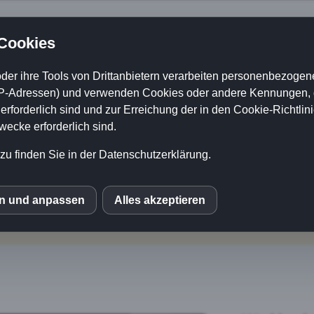
 Cookies
der ihre Tools von Drittanbietern verarbeiten personenbezogene
unami-Workbook gratis
P-Adressen) und verwenden Cookies oder andere Kennungen, di
rforderlich sind und zur Erreichung der in den Cookie-Richtlin
Schritt für Schritt
cke erforderlich sind.
zu finden Sie in der Datenschutzerklärung.
rinzip. Im Workbook baust du es: Startpun
gen zum Ausfüllen und druckfreundlichen W
en und anpassen
Alles akzeptieren
S
le Fonts