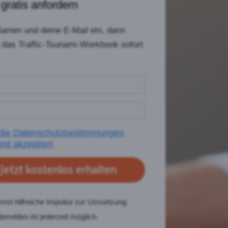
gratis anfordern
Namen und deine E-Mail ein, dann
das Traffic-Tsunami-Workbook sofort
 die Datenschutzbestimmungen
nd akzeptiert
jetzt kostenlos erhalten
st hilfreiche Impulse zur Umsetzung.
bmelden ist jederzeit möglich.