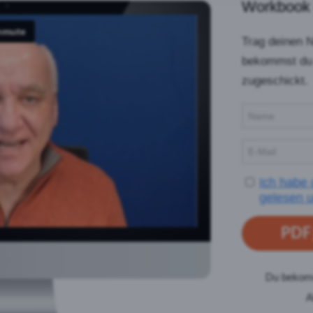
Workbook 
Trag deinen 
bekommst du 
zugeschickt.
Ich habe
gelesen u
PDF 
Du bekomm
A