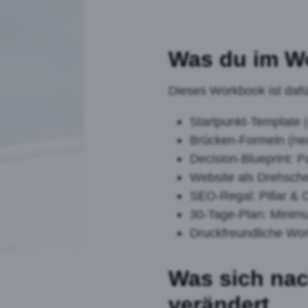
Was du im W
Dieses Workbook ist dafü
Startpunkt-Template (
Brücken-Formeln (neu
Decision-Blueprint: Pa
Website als Drehsche
SEO-Regal: Pillar & C
30-Tage-Plan: Mini
Druckfreundliche Wo
Was sich nac
verändert