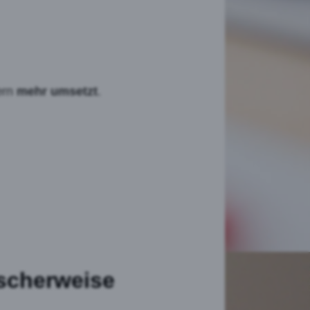
ern
mehr umsetzt
.
ischerweise