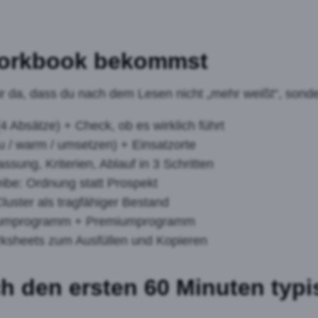
orkbook bekommst
r da, dass du nach dem Lesen nicht „mehr weißt“, sond
4 Absätze) + Check, ob es wirklich führt
 / warm / umsetzen) + Einsatzorte
ssung, Kriterien, Ablauf in 3 Schritten
ibe: Ordnung statt Prospekt
luster als tragfähiger Bestand
mumprogramm + Premiumprogramm
rksheets zum Ausfüllen und Kopieren
h den ersten 60 Minuten typ