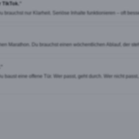
r TikTok.“
 brauchst nur Klarheit. Seriöse Inhalte funktionieren – oft bess
hen Marathon. Du brauchst einen wöchentlichen Ablauf, der steh
.“
 baust eine offene Tür. Wer passt, geht durch. Wer nicht passt,