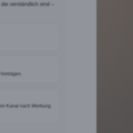
die verständlich sind –
 Vorträgen.
dein Kanal nach Werbung