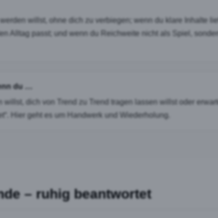
werden willst, ohne dich zu verbiegen; wenn du klare Inhalte lie
den Alltag passt; und wenn du Reichweite nicht als Spiel, sond
wenn du …
willst, dich von Trend zu Trend tragen lassen willst oder erwart
tet“. Hier geht es um Handwerk und Wiederholung.
de – ruhig beantwortet