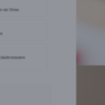
er als Show.
t.
 bleibt trotzdem