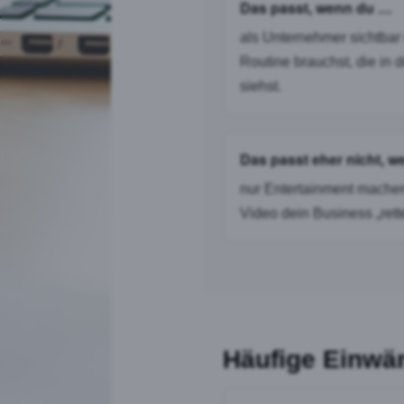
Das passt, wenn du …
als Unternehmer sichtbar 
Routine brauchst, die in 
siehst.
Das passt eher nicht, 
nur Entertainment machen 
Video dein Business „ret
Häufige Einwän