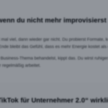
wenn du nicht mehr improvisierst
mal viel, dann wieder gar nicht. Du probierst Formate, k
nde bleibt das Gefühl, dass es mehr Energie kostet als 
 Business-Thema behandelst, kippt das. Du wirst ruhiger.
r regelmäßig arbeitet.
ikTok für Unternehmer 2.0“ wirkl