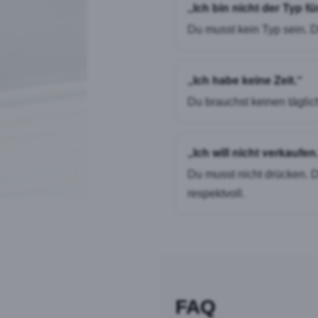
„Ich bin nicht der Typ fü
Du musst kein Typ sein. Du
„Ich habe keine Zeit.“
Du brauchst keinen täglic
„Ich will nicht verkaufen
Du musst nicht drücken. Du
respektvoll.
FAQ