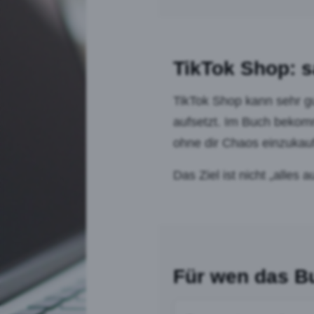
TikTok Shop: s
TikTok Shop kann sehr gu
aufsetzt. Im Buch bekomms
ohne dir Chaos einzukau
Das Ziel ist nicht „alles 
Für wen das Bu