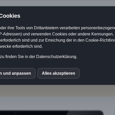
 Cookies
Unternehmer 2.0: Rei
der ihre Tools von Drittanbietern verarbeiten personenbezogene
P-Adressen) und verwenden Cookies oder andere Kennungen, di
rforderlich sind und zur Erreichung der in den Cookie-Richtlin
h nach Business anf
cke erforderlich sind.
zu finden Sie in der Datenschutzerklärung.
, keine Trends, kein Theater. Du wil
nd dir sichtbar Kunden bringen. Die
en und anpassen
Alles akzeptieren
S
Weg: klar, ruhig, umsetzbar.
le Fonts