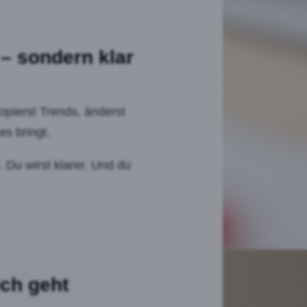
 – sondern klar
opierst Trends, änderst
es bringt.
 Du wirst klarer. Und du
ich geht