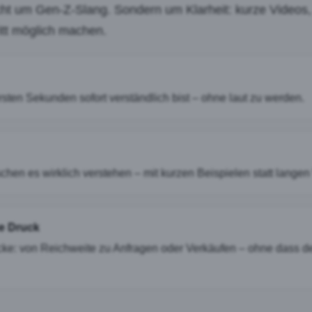
ht um Gen-Z-Slang. Sondern um Klarheit: kurze Videos, 
itt möglich machen.
ersten Sekunden sofort verständlich bist – ohne laut zu werden.
chen es wirklich verstehen – mit kurzen Beispielen statt langen
ne Druck
cke: von Reichweite zu Anfragen oder Verkäufen – ohne dass 