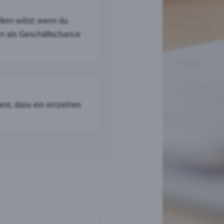
fern willst; wenn du
ern als Geschäftschance
est, dass ein einzelnes