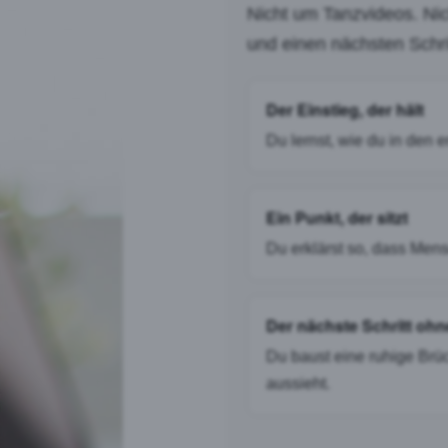
Nicht um Tanzvideos. Nic
und einen nächsten Schr
Der Einstieg, der hält
Du lernst, wie du in den 
Ein Punkt, der sitzt
Du erklärst so, dass Mens
Der nächste Schritt oh
Du baust eine ruhige Brü
aussieht.