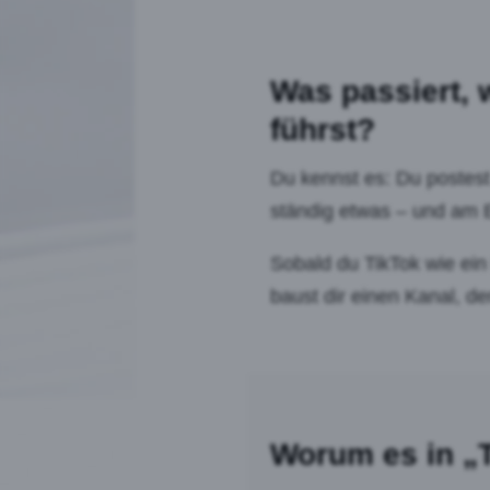
Was passiert, 
führst?
Du kennst es: Du postest 
ständig etwas – und am E
Sobald du TikTok wie ein
baust dir einen Kanal, de
Worum es in „T