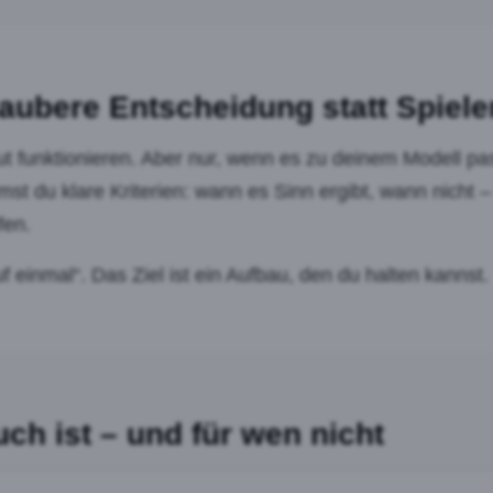
aubere Entscheidung statt Spiele
t funktionieren. Aber nur, wenn es zu deinem Modell pa
t du klare Kriterien: wann es Sinn ergibt, wann nicht – 
fen.
auf einmal“. Das Ziel ist ein Aufbau, den du halten kannst.
ch ist – und für wen nicht