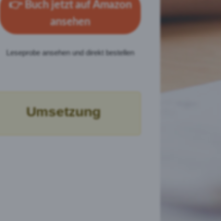
👉
Buch jetzt auf Amazon
ansehen
Leseprobe ansehen und direkt bestellen
Umsetzung