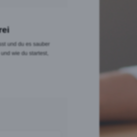
rei
sst und du es sauber
und wie du startest,