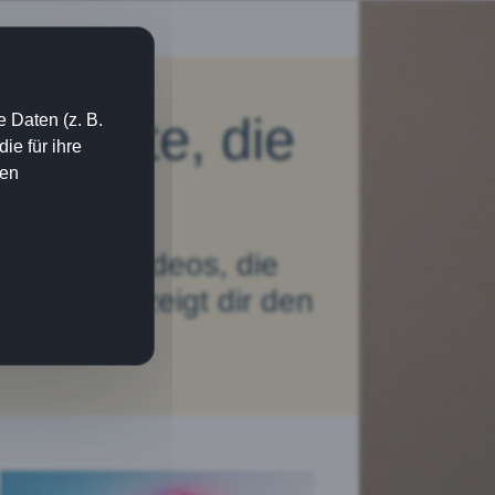
chweite, die
 Daten (z. B.
e für ihre
ien
ühlt
lst kurze Videos, die
ses Buch zeigt dir den