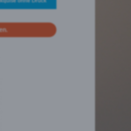
akquise ohne Druck
en.