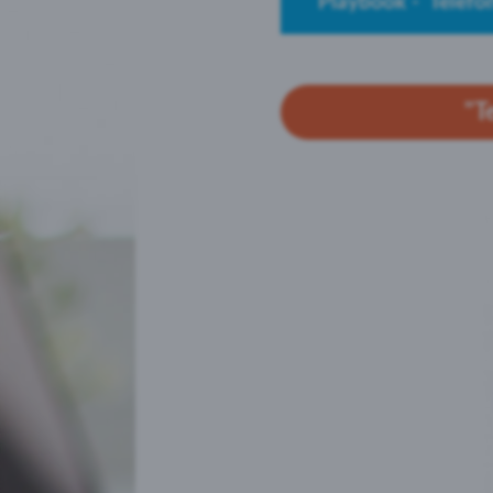
Playbook - Telefo
"T