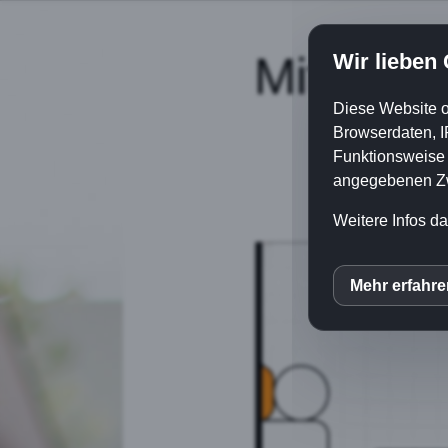
Mit dein
Wir lieben
Diese Website o
Hier
Browserdaten, I
Funktionsweise e
angegebenen Zwe
Weitere Infos da
Mehr erfahr
inCM
Goog