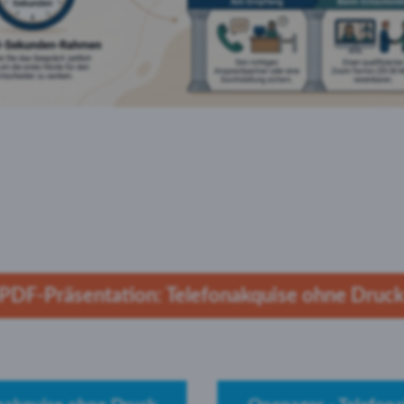
PDF-Präsentation: Telefonakquise ohne Druc