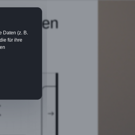
berzeugen
 Daten (z. B.
onen.
e für ihre
ien