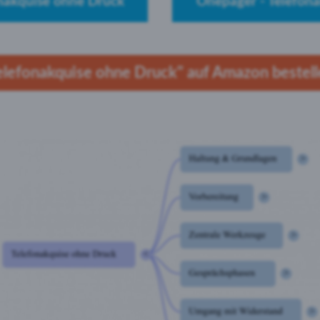
nakquise ohne Druck
Onepager - Telefon
elefonakquise ohne Druck" auf Amazon bestell