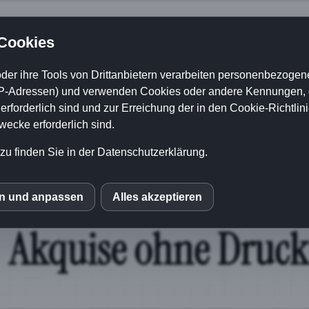
er Stimme richtig ü
 Cookies
der ihre Tools von Drittanbietern verarbeiten personenbezogene
 findest du weitere Informati
P-Adressen) und verwenden Cookies oder andere Kennungen, di
rforderlich sind und zur Erreichung der in den Cookie-Richtlin
cke erforderlich sind.
zu finden Sie in der Datenschutzerklärung.
en und anpassen
Alles akzeptieren
S
le Fonts