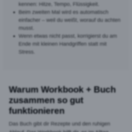
kennen: Hitze, Tempo, Flüssigkeit.
Beim zweiten Mal wird es automatisch
einfacher – weil du weißt, worauf du achten
musst.
Wenn etwas nicht passt, korrigierst du am
Ende mit kleinen Handgriffen statt mit
Stress.
Warum Workbook + Buch
zusammen so gut
funktionieren
Das Buch gibt dir Rezepte und den ruhigen