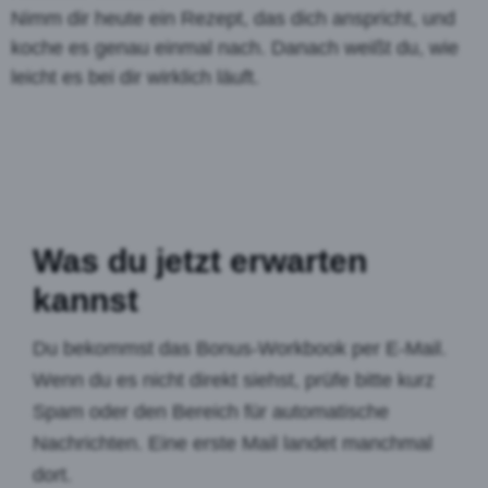
Nimm dir heute ein Rezept, das dich anspricht, und
koche es genau einmal nach. Danach weißt du, wie
leicht es bei dir wirklich läuft.
Was du jetzt erwarten
kannst
Du bekommst das Bonus-Workbook per E-Mail.
Wenn du es nicht direkt siehst, prüfe bitte kurz
Spam oder den Bereich für automatische
Nachrichten. Eine erste Mail landet manchmal
dort.