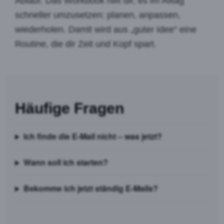
Ablauf. Das Workbook hilft dir, es im Alltag
schneller umzusetzen: planen, anpassen,
wiederholen. Damit wird aus „guter Idee“ eine
Routine, die dir Zeit und Kopf spart.
Häufige Fragen
Ich finde die E-Mail nicht – was jetzt?
Wann soll ich starten?
Bekomme ich jetzt ständig E-Mails?