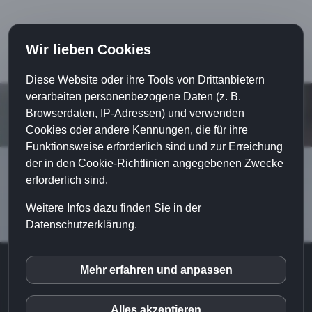
Wir lieben Cookies
Diese Website oder ihre Tools von Drittanbietern
verarbeiten personenbezogene Daten (z. B.
Browserdaten, IP-Adressen) und verwenden
Cookies oder andere Kennungen, die für ihre
Funktionsweise erforderlich sind und zur Erreichung
der in den Cookie-Richtlinien angegebenen Zwecke
erforderlich sind.
Weitere Infos dazu finden Sie in der
Datenschutzerklärung.
© 2018 |
Home
|
Impressum
|
Datenschutz
|
Mehr erfahren und anpassen
inCMS
Sales-Implementierung - Login
|
Haftungsausschluss
|
Kontakt
|
Blog
Alles akzeptieren