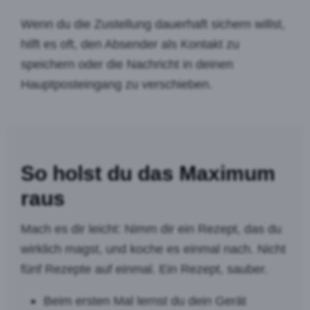
Wenn du die Zustellung dauerhaft sichern willst,
hilft es oft, den Absender als Kontakt zu
speichern oder die Nachricht in deinen
Hauptposteingang zu verschieben.
So holst du das Maximum
raus
Mach es dir leicht: Nimm dir ein Rezept, das du
wirklich magst, und koche es einmal nach. Nicht
fünf Rezepte auf einmal. Ein Rezept, sauber.
Beim ersten Mal lernst du dein Gerät