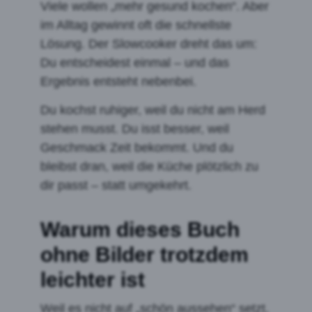
Viele wollen „mehr gesund kochen“. Aber
im Alltag gewinnt oft die schnellste
Lösung. Der Slowcooker dreht das um:
Du entscheidest einmal – und das
Ergebnis entsteht nebenbei.
Du kochst ruhiger, weil du nicht am Herd
stehen musst. Du isst besser, weil
Geschmack Zeit bekommt. Und du
bleibst dran, weil die Küche plötzlich zu
dir passt – statt umgekehrt.
Warum dieses Buch
ohne Bilder trotzdem
leichter ist
Weil es nicht auf „schön aussehen“ setzt,