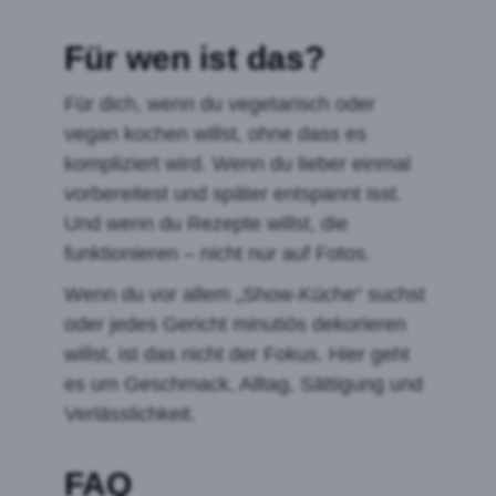
Für wen ist das?
Für dich, wenn du vegetarisch oder
vegan kochen willst, ohne dass es
kompliziert wird. Wenn du lieber einmal
vorbereitest und später entspannt isst.
Und wenn du Rezepte willst, die
funktionieren – nicht nur auf Fotos.
Wenn du vor allem „Show-Küche“ suchst
oder jedes Gericht minutiös dekorieren
willst, ist das nicht der Fokus. Hier geht
es um Geschmack, Alltag, Sättigung und
Verlässlichkeit.
FAQ