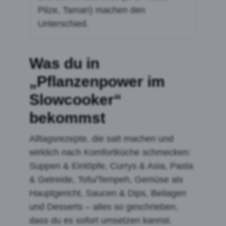
Pilze, Tamari) machen den
Unterschied.
Was du in
„Pflanzenpower im
Slowcooker“
bekommst
Alltagsrezepte, die satt machen und
wirklich nach Komfortküche schmecken:
Suppen & Eintöpfe, Currys & Asia, Pasta
& Getreide, Tofu/Tempeh, Gemüse als
Hauptgericht, Saucen & Dips, Beilagen
und Desserts – alles so geschrieben,
dass du es sofort umsetzen kannst.