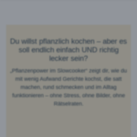
Du willst pflanzlich kochen – aber es
soll endlich einfach UND richtig
lecker sein?
„Pflanzenpower im Slowcooker“ zeigt dir, wie du
mit wenig Aufwand Gerichte kochst, die satt
machen, rund schmecken und im Alltag
funktionieren – ohne Stress, ohne Bilder, ohne
Rätselraten.