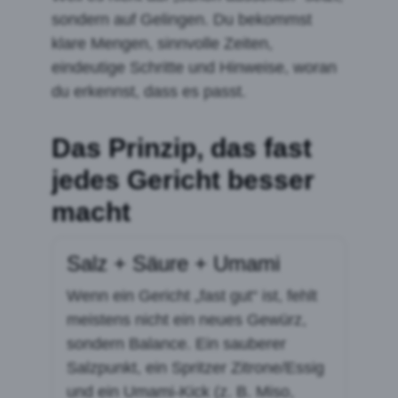
sondern auf Gelingen. Du bekommst
klare Mengen, sinnvolle Zeiten,
eindeutige Schritte und Hinweise, woran
du erkennst, dass es passt.
Das Prinzip, das fast
jedes Gericht besser
macht
Salz + Säure + Umami
Wenn ein Gericht „fast gut“ ist, fehlt
meistens nicht ein neues Gewürz,
sondern Balance. Ein sauberer
Salzpunkt, ein Spritzer Zitrone/Essig
und ein Umami-Kick (z. B. Miso,