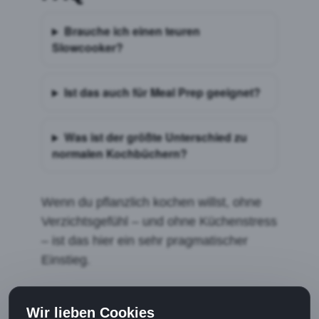
Brauche ich einen teuren
Slowcooker?
Ist das auch für Meal Prep geeignet?
Was ist der größte Unterschied zu
normalen Kochbüchern?
Wenn du pflanzlich kochen willst, ohne
Verzichtsgefühl – und ohne Küchenstress
– ist das hier ein sehr pragmatischer
Einstieg.
Wir lieben Cookies