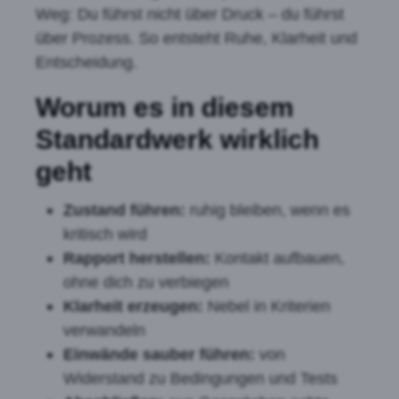
Weg: Du führst nicht über Druck – du führst
über Prozess. So entsteht Ruhe, Klarheit und
Entscheidung.
Worum es in diesem
Standardwerk wirklich
geht
Zustand führen:
ruhig bleiben, wenn es
kritisch wird
Rapport herstellen:
Kontakt aufbauen,
ohne dich zu verbiegen
Klarheit erzeugen:
Nebel in Kriterien
verwandeln
Einwände sauber führen:
von
Widerstand zu Bedingungen und Tests