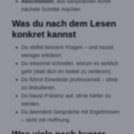
Abschließen:
aus Gesprächen echte
nächste Schritte machen
Was du nach dem Lesen
konkret kannst
Du stellst bessere Fragen – und musst
weniger erklären.
Du erkennst schneller, worum es wirklich
geht (statt dich im Nebel zu verlieren).
Du führst Einwände professionell – ohne
zu diskutieren.
Du baust Präsenz auf, ohne härter zu
werden.
Du beendest Gespräche mit Ergebnissen
– nicht mit Hoffnung.