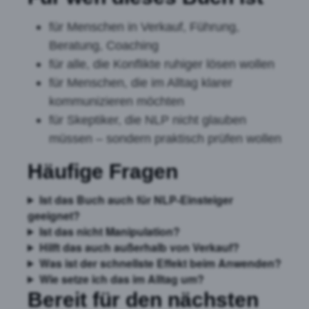
für Menschen in Verkauf, Führung,
Beratung, Coaching
für alle, die Konflikte ruhiger lösen wollen
für Menschen, die im Alltag klarer
kommunizieren möchten
für Skeptiker, die NLP nicht glauben
müssen – sondern praktisch prüfen wollen
Häufige Fragen
Ist das Buch auch für NLP-Einsteiger
geeignet?
Ist das nicht Manipulation?
Hilft das auch außerhalb von Verkauf?
Was ist der schnellste Effekt beim Anwenden?
Wie setze ich das im Alltag um?
Bereit für den nächsten