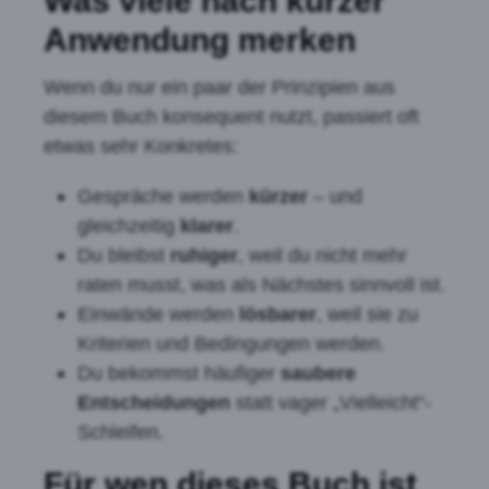
Was viele nach kurzer
Anwendung merken
Wenn du nur ein paar der Prinzipien aus
diesem Buch konsequent nutzt, passiert oft
etwas sehr Konkretes:
Gespräche werden
kürzer
– und
gleichzeitig
klarer
.
Du bleibst
ruhiger
, weil du nicht mehr
raten musst, was als Nächstes sinnvoll ist.
Einwände werden
lösbarer
, weil sie zu
Kriterien und Bedingungen werden.
Du bekommst häufiger
saubere
Entscheidungen
statt vager „Vielleicht“-
Schleifen.
Für wen dieses Buch ist