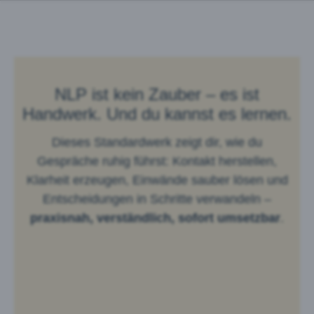
NLP ist kein Zauber – es ist
Handwerk. Und du kannst es lernen.
Dieses Standardwerk zeigt dir, wie du
Gespräche ruhig führst: Kontakt herstellen,
Klarheit erzeugen, Einwände sauber lösen und
Entscheidungen in Schritte verwandeln –
praxisnah, verständlich, sofort umsetzbar
.