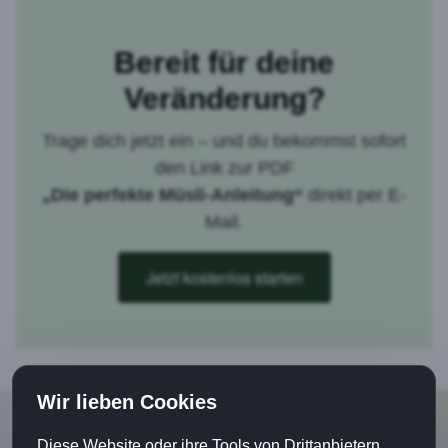
Bereit für deine
Veränderung?
Trage dich jetzt ein – und du bekommst sofort
den Link zur PDF
„Die perfekte Müsli-Anleitung“
direkt per E-
Mail.
Jetzt kostenlos starten
Wir lieben Cookies
Diese Website oder ihre Tools von Drittanbietern