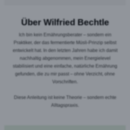
Über Wilfried Bechtle
Ich bin kein Ernährungsberater – sondern ein
Praktiker, der das fermentierte Müsli-Prinzip selbst
entwickelt hat. In den letzten Jahren habe ich damit
nachhaltig abgenommen, mein Energielevel
stabilisiert und eine einfache, natürliche Ernährung
gefunden, die zu mir passt – ohne Verzicht, ohne
Vorschriften.
Diese Anleitung ist keine Theorie – sondern echte
Alltagspraxis.