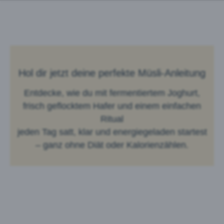
Hol dir jetzt deine perfekte Müsli-Anleitung
Entdecke, wie du mit fermentiertem Joghurt,
frisch geflocktem Hafer und einem einfachen
Ritual
jeden Tag satt, klar und energiegeladen startest
– ganz ohne Diät oder Kalorienzählen.