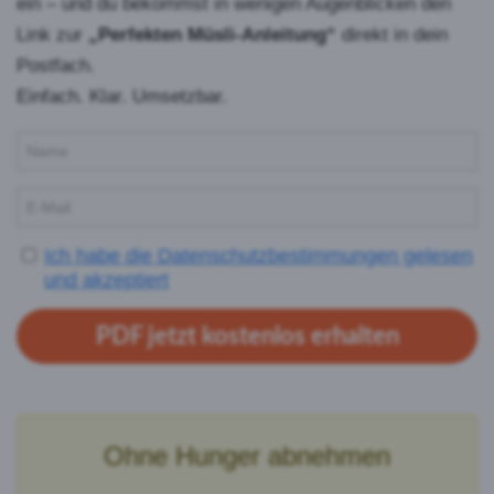
ein –
und du bekommst in wenigen Augenblicken den
Link zur
„Perfekten Müsli-Anleitung“
direkt in dein
Postfach.
Einfach. Klar. Umsetzbar.
Ich habe die Datenschutzbestimmungen gelesen
und akzeptiert
PDF jetzt kostenlos erhalten
Ohne Hunger abnehmen