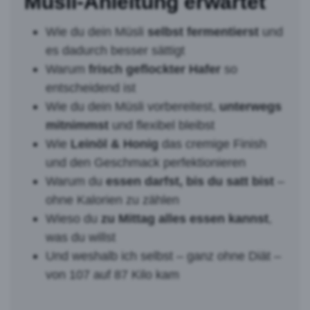
Müsli-Anleitung erwartet
Wie du dein Müsli
selbst fermentierst
und
es dadurch besser sättigt
Warum
frisch geflockter Hafer
so
entscheidend ist
Wie du dein Müsli vorbereitest,
unterwegs
mitnimmst
und flexibel bleibst
Wie
Leinöl & Honig
das cremige Finish
und den Geschmack perfektionieren
Warum du
essen darfst, bis du satt bist
–
ohne Kalorien zu zählen
Wieso du
zu Mittag alles essen kannst
,
was du willst
Und weshalb ich selbst – ganz ohne Diät –
von 107 auf 87 Kilo kam