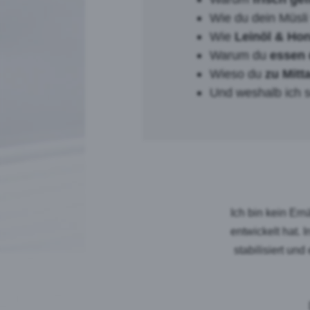
Wie du dein Müsli
Wie
Leinöl & Hon
Warum du
essen d
Wieso du
zu Mitt
Und weshalb ich s
Ich bin kein Ern
entwickelt hat.
stabilisiert un