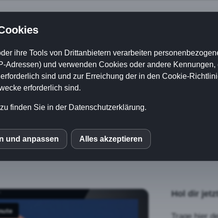
 Cookies
zt deine perfekte Müs
der ihre Tools von Drittanbietern verarbeiten personenbezogene
P-Adressen) und verwenden Cookies oder andere Kennungen, di
rforderlich sind und zur Erreichung der in den Cookie-Richtlin
cke erforderlich sind.
ntiertem Joghurt, frisch geflocktem Hafer
und energiegeladen startest – ganz ohne Diä
zu finden Sie in der Datenschutzerklärung.
en und anpassen
Alles akzeptieren
S
le Fonts
Hol dir jet
Trage hier d