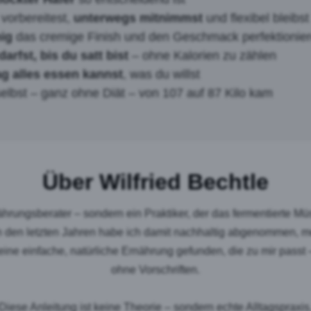
 vorbereitest,
unterwegs mitnimmst
und flexibel bleibst
ig
das cremige Finish und den Geschmack perfektionie
arfst, bis du satt bist
– ohne Kalorien zu zählen
ag alles essen kannst
, was du willst
elbst – ganz ohne Diät – von 107 auf 87 Kilo kam
Über Wilfried Bechtle
ährungsberater – sondern ein Praktiker, der das fermentierte Müs
 In den letzten Jahren habe ich damit nachhaltig abgenommen, m
d eine einfache, natürliche Ernährung gefunden, die zu mir passt 
ohne Vorschriften.
Diese Anleitung ist keine Theorie – sondern echte Alltagspraxis