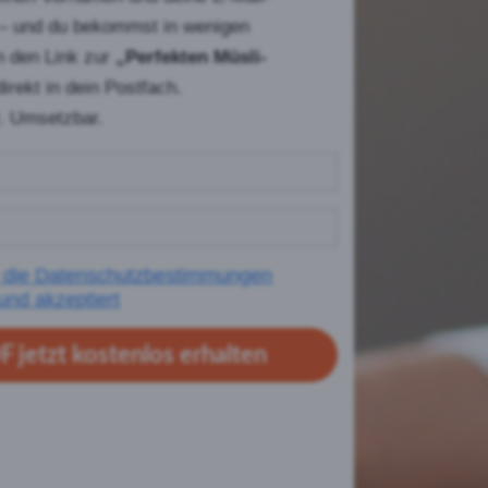
 –
und du bekommst in wenigen
n den Link zur
„Perfekten Müsli-
irekt in dein Postfach.
r. Umsetzbar.
e die Datenschutzbestimmungen
und akzeptiert
 jetzt kostenlos erhalten