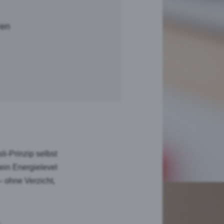
ren
li-Prinzip selbst
ein Energielevel
– ohne Verzicht,
.