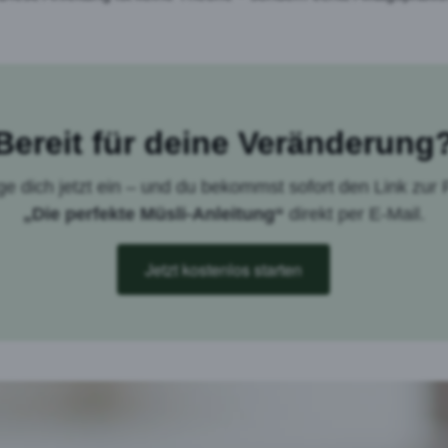
Bereit für deine Veränderung
ge dich jetzt ein – und du bekommst sofort den Link zur
„Die perfekte Müsli-Anleitung“
direkt per E-Mail.
Jetzt kostenlos starten