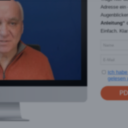
Adresse ein
Augenblicke
Anleitung“
d
Einfach. Kla
Ich hab
gelesen 
PDF