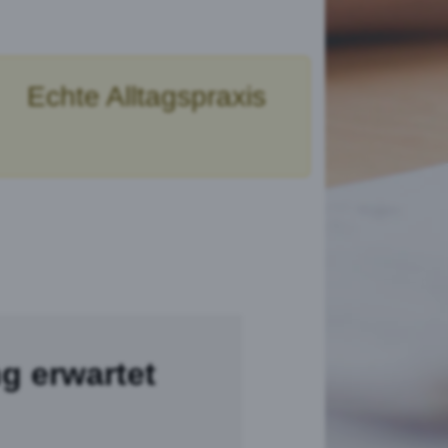
Echte Alltagspraxis
g erwartet