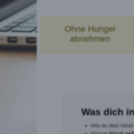
Ohne Hunger
abnehmen
Was dich in
Wie du dein Müsl
Warum
frisch gef