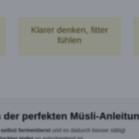
Klarer denken, fitter
fühlen
 der perfekten Müsli-Anleitun
i
selbst fermentierst
und es dadurch besser sättigt
lockter Hafer
so entscheidend ist