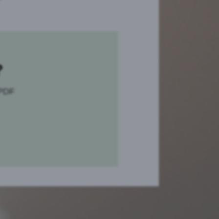
?
 PDF