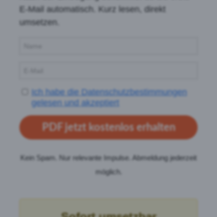
E-Mail automatisch. Kurz lesen, direkt
umsetzen.
Ich habe die Datenschutzbestimmungen
gelesen und akzeptiert
PDF jetzt kostenlos erhalten
Kein Spam. Nur relevante Impulse. Abmeldung jederzeit
möglich.
Sofort umsetzbar