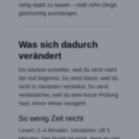
ruhig stabil zu bauen – statt zehn Dinge
gleichzeitig anzufangen.
Was sich dadurch
verändert
Du startest schneller, weil du nicht mehr
bei null beginnst. Du wirst klarer, weil du
nicht in Varianten versinkst. Du wirst
verlässlicher, weil du eine kurze Prüfung
hast, bevor etwas rausgeht.
So wenig Zeit reicht
Lesen: 2–4 Minuten. Umsetzen: oft 5
Minuten. Der Punkt ist nicht, dass du viel