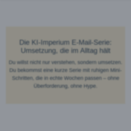
Die KI-Imperium E-Mail-Serie:
Umsetzung, die im Alltag hält
Du willst nicht nur verstehen, sondern umsetzen.
Du bekommst eine kurze Serie mit ruhigen Mini-
Schritten, die in echte Wochen passen – ohne
Überforderung, ohne Hype.