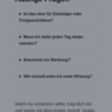
Ist das eher für Einsteiger oder
Fortgeschrittene?
Muss ich dafür jeden Tag etwas
machen?
Bekomme ich Werbung?
Wie schnell sehe ich erste Wirkung?
Wenn du umsetzen willst, trag dich ein
und starte mit dem ersten Schritt. Ruhig.