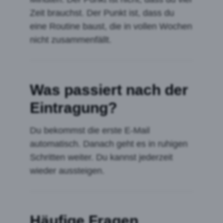
Zeit brauchst. Der Punkt ist, dass du
eine Routine baust, die in vollen Wochen
nicht zusammenfällt.
Was passiert nach der
Eintragung?
Du bekommst die erste E-Mail
automatisch. Danach geht es in ruhigen
Schritten weiter. Du kannst jederzeit
wieder aussteigen.
Häufige Fragen