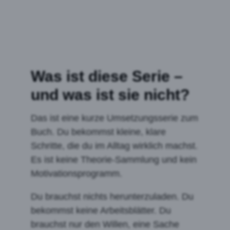
Was ist diese Serie –
und was ist sie nicht?
Das ist eine kurze Umsetzungsserie zum
Buch. Du bekommst kleine, klare
Schritte, die du im Alltag wirklich machst.
Es ist keine Theorie-Sammlung und kein
Motivationsprogramm.
Du brauchst nichts herunterzuladen. Du
bekommst keine Arbeitsblätter. Du
brauchst nur den Willen, eine Sache