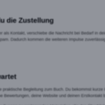
du die Zustellung
 als Kontakt, verschiebe die Nachricht bei Bedarf in d
 Spam. Dadurch kommen die weiteren Impulse zuverlässig
artet
ine praktische Begleitung zum Buch. Du bekommst kurze Im
ine Bewertungen, deine Website und deinen Erstkontakt 