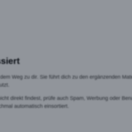
siert
f dem Weg zu dir. Sie führt dich zu den ergänzenden Mater
tzt.
 nicht direkt findest, prüfe auch Spam, Werbung oder Be
mal automatisch einsortiert.