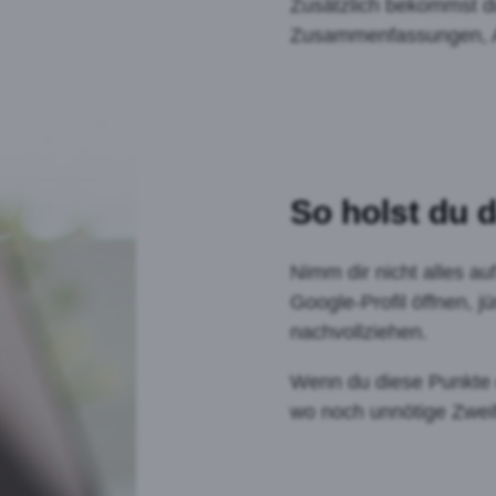
Zusätzlich bekommst du
Zusammenfassungen, Au
So holst du
Nimm dir nicht alles au
Google-Profil öffnen, 
nachvollziehen.
Wenn du diese Punkte eh
wo noch unnötige Zweif