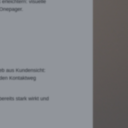
rleichtern: visuelle
 Onepager.
rieb aus Kundensicht:
 den Kontaktweg
ereits stark wirkt und