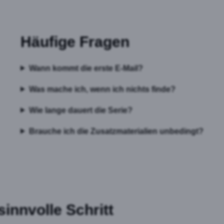
Häufige Fragen
Wann kommt die erste E-Mail?
Was mache ich, wenn ich nichts finde?
Wie lange dauert die Serie?
Brauche ich die Zusatzmaterialien unbedingt?
innvolle Schritt