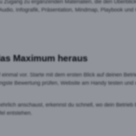
 Zugang zu ergänzenden Materialien, die den Überblick e
dio, Infografik, Präsentation, Mindmap, Playbook und
 das Maximum heraus
f einmal vor. Starte mit dem ersten Blick auf deinen Bet
jüngste Bewertung prüfen, Website am Handy testen und
rlich anschaust, erkennst du schnell, wo dein Betrieb b
el entstehen.