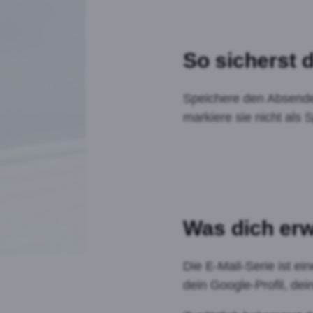
So sicherst 
Speichere den Absender
markiere sie nicht als
Was dich erw
Die E-Mail-Serie ist e
dein Google-Profil, de