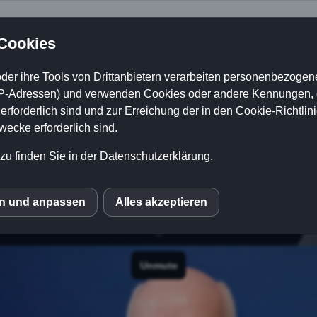
 dass du dabei bist 
 Cookies
materialien sind un
der ihre Tools von Drittanbietern verarbeiten personenbezogene
P-Adressen) und verwenden Cookies oder andere Kennungen, di
rforderlich sind und zur Erreichung der in den Cookie-Richtlin
cke erforderlich sind.
tfach. Falls die E-Mail nicht ankommt, schau bitte auch
 den Absender als Kontakt, verschiebe die Nachricht be
zu finden Sie in der Datenschutzerklärung.
und markiere sie nicht als Spam.
en und anpassen
Alles akzeptieren
S
le Fonts