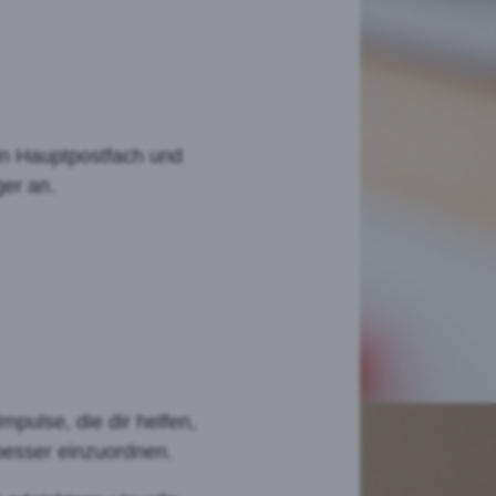
ein Hauptpostfach und
er an.
pulse, die dir helfen,
besser einzuordnen.