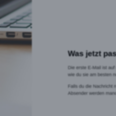
Was jetzt pas
Die erste E-Mail ist au
wie du sie am besten nu
Falls du die Nachricht
Absender werden manch