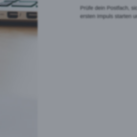
Prüfe dein Postfach, si
ersten Impuls starten un