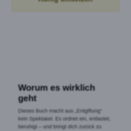
Worum es wirklich
geht
Dieses Buch macht aus „Entgiftung“
kein Spektakel. Es ordnet ein, entlastet,
beruhigt – und bringt dich zurück zu