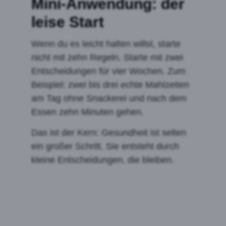
Mini-Anwendung: der
leise Start
Wenn du es leicht halten willst, starte
nicht mit zehn Regeln. Starte mit zwei
Entscheidungen für vier Wochen. Zum
Beispiel: zwei bis drei echte Mahlzeiten
am Tag ohne Snackerei und nach dem
Essen zehn Minuten gehen.
Das ist der Kern: Gesundheit ist selten
ein großer Schritt. Sie entsteht durch
kleine Entscheidungen, die bleiben.