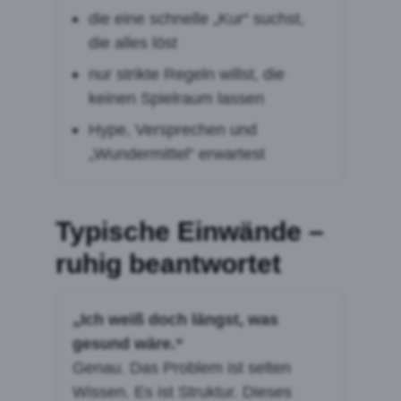
die eine schnelle „Kur“ suchst,
die alles löst
nur strikte Regeln willst, die
keinen Spielraum lassen
Hype, Versprechen und
„Wundermittel“ erwartest
Typische Einwände –
ruhig beantwortet
„Ich weiß doch längst, was
gesund wäre.“
Genau. Das Problem ist selten
Wissen. Es ist Struktur. Dieses