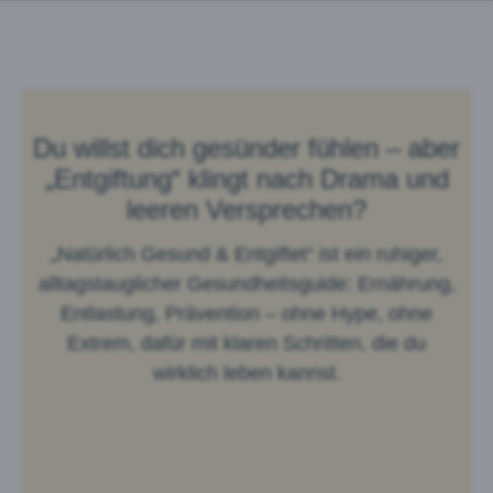
Du willst dich gesünder fühlen – aber
„Entgiftung“ klingt nach Drama und
leeren Versprechen?
„Natürlich Gesund & Entgiftet“ ist ein ruhiger,
alltagstauglicher Gesundheitsguide: Ernährung,
Entlastung, Prävention – ohne Hype, ohne
Extrem, dafür mit klaren Schritten, die du
wirklich leben kannst.