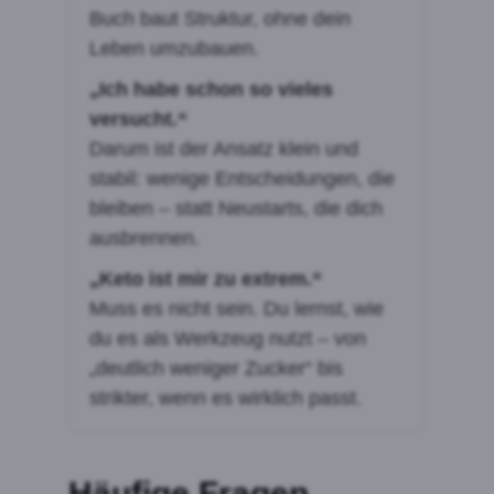
Buch baut Struktur, ohne dein
Leben umzubauen.
„Ich habe schon so vieles
versucht.“
Darum ist der Ansatz klein und
stabil: wenige Entscheidungen, die
bleiben – statt Neustarts, die dich
ausbrennen.
„Keto ist mir zu extrem.“
Muss es nicht sein. Du lernst, wie
du es als Werkzeug nutzt – von
„deutlich weniger Zucker“ bis
strikter, wenn es wirklich passt.
Häufige Fragen