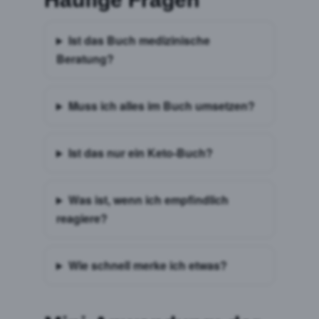
Ist das Buch medizinische
Beratung?
Muss ich alles im Buch umsetzen?
Ist das nur ein Keto-Buch?
Was ist, wenn ich empfindlich
reagiere?
Wie schnell merke ich etwas?