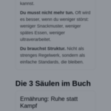
kannst.
Du musst nicht mehr tun.
Oft wird
es besser, wenn du weniger störst:
weniger Snackmuster, weniger
spätes Essen, weniger
ultraverarbeitet.
Du brauchst Struktur.
Nicht als
strenges Regelwerk, sondern als
einfache Standards, die bleiben.
Die 3 Säulen im Buch
Ernährung: Ruhe statt
Kampf