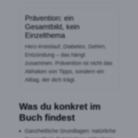
Prävention: ein
Gesamtbild, kein
Einzelthema
Herz-Kreislauf, Diabetes, Gehirn,
Entzündung – das hängt
zusammen. Prävention ist nicht das
Abhaken von Tipps, sondern ein
Alltag, der dich trägt.
Was du konkret im
Buch findest
Ganzheitliche Grundlagen: natürliche