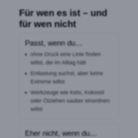
Für wen es ist – und
für wen nicht
Passt, wenn du…
ohne Druck eine Linie finden
willst, die im Alltag hält
Entlastung suchst, aber keine
Extreme willst
Werkzeuge wie Keto, Kokosöl
oder Ölziehen sauber einordnen
willst
Eher nicht, wenn du…