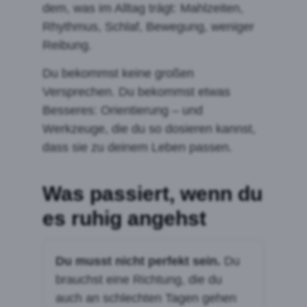
dem, was im Alltag trägt: Mahlzeiten,
Rhythmus, Schlaf, Bewegung, weniger
Reibung.
Du bekommst keine großen
Versprechen. Du bekommst etwas
Besseres: Orientierung – und
Werkzeuge, die du so dosieren kannst,
dass sie zu deinem Leben passen.
Was passiert, wenn du
es ruhig angehst
Du musst nicht perfekt sein.
Du
brauchst eine Richtung, die du
auch an schlechten Tagen gehen