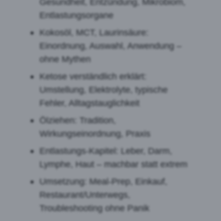
Gesundheit, Entzündung, Mikrobiom,
Entlastungsorgane
Kokosöl, MCT, Laurinsäure:
Einordnung, Auswahl, Anwendung –
ohne Mythen
Ketose verständlich erklärt:
Umstellung, Elektrolyte, typische
Fehler, Alltagstauglichkeit
Ölziehen: Tradition,
Wirkungseinordnung, Praxis
Entlastungs-Kapitel: Leber, Darm,
Lymphe, Haut – machbar statt extrem
Umsetzung: Meal-Prep, Einkauf,
Restaurant/Unterwegs,
Troubleshooting ohne Panik