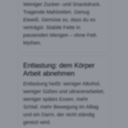
Weniger Zucker- und Snackdruck.
Tragende Mahlzeiten. Genug
Eiweiß. Gemüse so, dass du es
verträgst. Stabile Fette in
passenden Mengen – ohne Fett-
Mythen.
Entlastung: dem Körper
Arbeit abnehmen
Entlastung heißt: weniger Alkohol,
weniger Süßes und ultraverarbeitet,
weniger spätes Essen, mehr
Schlaf, mehr Bewegung im Alltag
und ein Darm, der nicht ständig
gereizt wird.