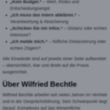
„Kein Budget.“
– Wert, Risiko und
Entscheidungsangst
„Ich muss das intern abklären.“
–
Verantwortung & Absicherung
„Schicken Sie mir Infos.“
– Distanz oder echtes
Interesse?
„Ich melde mich.“
– höfliche Distanzierung oder
echtes Zögern?
Alle Einwände sind auf jeweils einer Seite aufbereitet
– übersichtlich, klar und direkt auf die Praxis
ausgerichtet.
Über Wilfried Bechtle
Wilfried Bechtle arbeitet seit vielen Jahren im Vertrieb
und in der Gesprächsführung. Sein Schwerpunkt liegt
darauf, Komplexes auf das Wesentliche