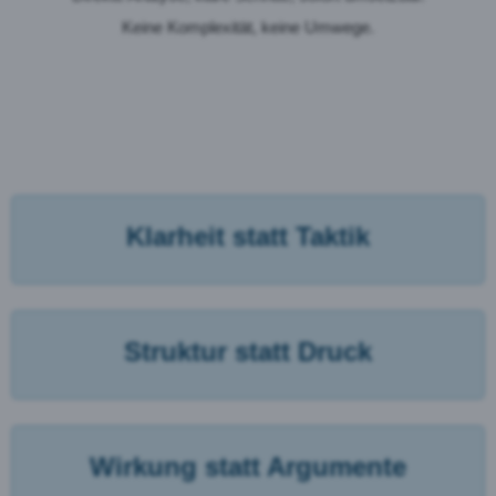
Keine Komplexität, keine Umwege.
Klarheit statt Taktik
Struktur statt Druck
Wirkung statt Argumente