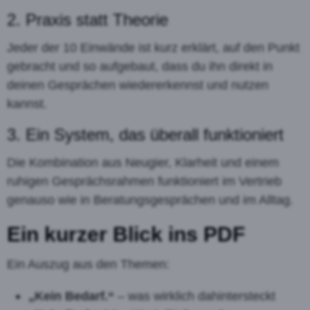
2. Praxis statt Theorie
Jeder der 10 Einwände ist kurz erklärt, auf den Punkt
gebracht und so aufgebaut, dass du ihn direkt in
deinen Gesprächen wiedererkennst und nutzen
kannst.
3. Ein System, das überall funktioniert
Die Kombination aus Neugier, Klarheit und einem
ruhigen Gesprächsrahmen funktioniert im Vertrieb
genauso wie in Beratungsgesprächen und im Alltag.
Ein kurzer Blick ins PDF
Ein Auszug aus den Themen:
„Kein Bedarf.“
– was wirklich dahintersteckt