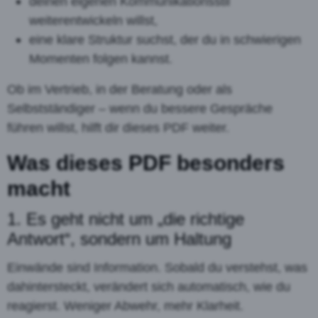
deinen eigenen Kommunikationsstil
weiterentwickeln willst,
eine klare Struktur suchst, der du in schwierigen
Momenten folgen kannst.
Ob im Vertrieb, in der Beratung oder als
Selbstständiger – wenn du bessere Gespräche
führen willst, hilft dir dieses PDF weiter.
Was dieses PDF besonders
macht
1. Es geht nicht um „die richtige
Antwort“, sondern um Haltung
Einwände sind Information. Sobald du verstehst, was
dahintersteckt, verändert sich automatisch, wie du
reagierst. Weniger Abwehr, mehr Klarheit.