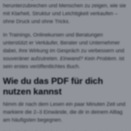
herunterzubrechen und Menschen zu zeigen, wie sie
mit Klarheit, Struktur und Leichtigkeit verkaufen –
ohne Druck und ohne Tricks.
In Trainings, Onlinekursen und Beratungen
unterstützt er Verkäufer, Berater und Unternehmer
dabei, ihre Wirkung im Gespräch zu verbessern und
souveräner aufzutreten.
Einwand? Kein Problem.
ist
sein erstes veröffentlichtes Buch.
Wie du das PDF für dich
nutzen kannst
Nimm dir nach dem Lesen ein paar Minuten Zeit und
markiere die 2–3 Einwände, die dir in deinem Alltag
am häufigsten begegnen.