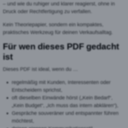
– und wie du ruhiger und klarer reagierst, ohne in
Druck oder Rechtfertigung zu verfallen.
Kein Theoriepapier, sondern ein kompaktes,
praktisches Werkzeug für deinen Verkaufsalltag.
Für wen dieses PDF gedacht
ist
Dieses PDF ist ideal, wenn du …
regelmäßig mit Kunden, Interessenten oder
Entscheidern sprichst,
oft dieselben Einwände hörst („Kein Bedarf“,
„Kein Budget“, „Ich muss das intern abklären“),
Gespräche souveräner und entspannter führen
möchtest,