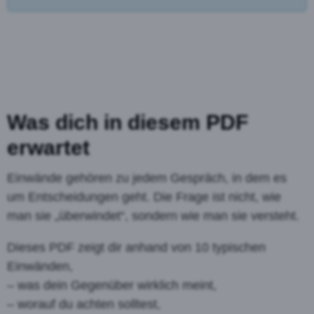
Was dich in diesem PDF
erwartet
Einwände gehören zu jedem Gespräch, in dem es
um Entscheidungen geht. Die Frage ist nicht, wie
man sie „überwindet“, sondern wie man sie versteht.
Dieses PDF zeigt dir anhand von 10 typischen
Einwänden,
– was dein Gegenüber wirklich meint,
– worauf du achten solltest,