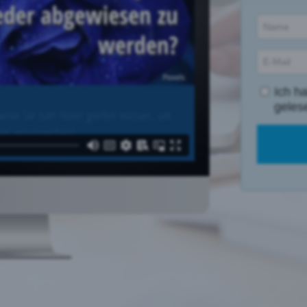
Ich h
geles