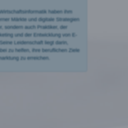
Wirtschaftsinformatik haben ihm
rner Märkte und digitale Strategien
er, sondern auch Praktiker, der
rketing und der Entwicklung von E-
ine Leidenschaft liegt darin,
 zu helfen, ihre beruflichen Ziele
marktung zu erreichen.