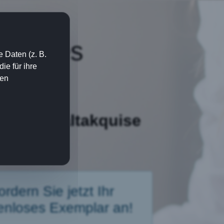
ie jedes
 Daten (z. B.
e für ihre
ien
er der Kaltakquise
ordern Sie jetzt Ihr
enloses Exemplar an!