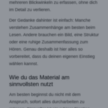
mehreren Blickwinkeln zu erfassen, ohne dich
im Detail zu verlieren.
Der Gedanke dahinter ist einfach: Manche
verstehen Zusammenhänge am besten beim
Lesen. Andere brauchen ein Bild, eine Struktur
oder eine ruhige Zusammenfassung zum
Hören. Genau deshalb ist hier alles so
vorbereitet, dass du deinen eigenen Einstieg
wählen kannst.
Wie du das Material am
sinnvollsten nutzt
Am besten beginnst du nicht mit dem
Anspruch, sofort alles durcharbeiten zu