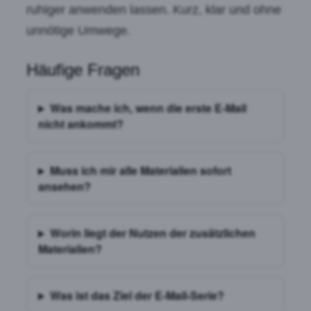
ruhiger anwenden lassen. Kurz, klar und ohne
unnötige Umwege.
Häufige Fragen
Was mache ich, wenn die erste E-Mail
nicht ankommt?
Muss ich mir alle Materialien sofort
ansehen?
Worin liegt der Nutzen der zusätzlichen
Materialien?
Was ist das Ziel der E-Mail-Serie?