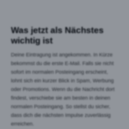
Was jetzt als Nächstes
wichtig ist
Deine Eintragung ist angekommen. In Kürze
bekommst du die erste E-Mail. Falls sie nicht
sofort im normalen Posteingang erscheint,
lohnt sich ein kurzer Blick in Spam, Werbung
oder Promotions. Wenn du die Nachricht dort
findest, verschiebe sie am besten in deinen
normalen Posteingang. So stellst du sicher,
dass dich die nächsten Impulse zuverlässig
erreichen.