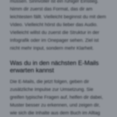
müssen. Sinnvoller ist ein ruhiger Einstieg.
Nimm dir zuerst das Format, das dir am
leichtesten fällt. Vielleicht beginnst du mit dem
Video. Vielleicht hörst du lieber das Audio.
Vielleicht willst du zuerst die Struktur in der
Infografik oder im Onepager sehen. Ziel ist
nicht mehr Input, sondern mehr Klarheit.
Was du in den nächsten E-Mails
erwarten kannst
Die E-Mails, die jetzt folgen, geben dir
zusätzliche Impulse zur Umsetzung. Sie
greifen typische Fragen auf, helfen dir dabei,
Muster besser zu erkennen, und zeigen dir,
wie sich die Inhalte aus dem Buch im Alltag