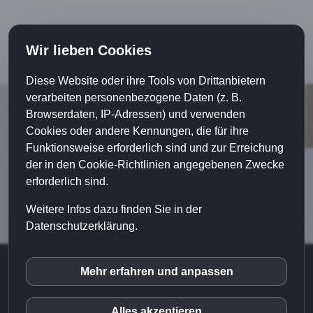
Wir lieben Cookies
Diese Website oder ihre Tools von Drittanbietern
verarbeiten personenbezogene Daten (z. B.
Browserdaten, IP-Adressen) und verwenden
Cookies oder andere Kennungen, die für ihre
Funktionsweise erforderlich sind und zur Erreichung
der in den Cookie-Richtlinien angegebenen Zwecke
erforderlich sind.
Weitere Infos dazu finden Sie in der
Datenschutzerklärung.
© 2018 |
Home
|
Impressum
|
Datenschutz
|
Mehr erfahren und anpassen
inCMS
Sales-Implementierung - Login
|
Haftungsausschluss
|
Kontakt
|
Blog
Alles akzeptieren