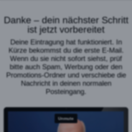
Danke – dein nächster Schritt
ist jetzt vorbereitet
Deine Eintragung hat funktioniert. In
Kürze bekommst du die erste E-Mail.
Wenn du sie nicht sofort siehst, prüf
bitte auch Spam, Werbung oder den
Promotions-Ordner und verschiebe die
Nachricht in deinen normalen
Posteingang.