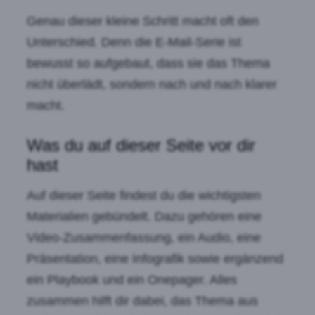
Genau dieser kleine Schritt macht oft den
Unterschied. Denn die E-Mail-Serie ist
bewusst so aufgebaut, dass sie das Thema
nicht überlädt, sondern nach und nach klarer
macht.
Was du auf dieser Seite vor dir
hast
Auf dieser Seite findest du die wichtigsten
Materialien gebündelt. Dazu gehören eine
Video-Zusammenfassung, ein Audio, eine
Präsentation, eine Infografik sowie ergänzend
ein Playbook und ein Onepager. Alles
zusammen hilft dir dabei, das Thema aus