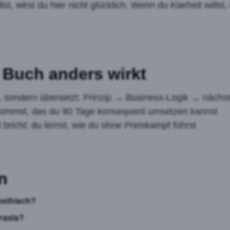
t, wirst du hier nicht glücklich. Wenn du Klarheit willst,
Buch anders wirkt
rt, sondern übersetzt: Prinzip → Business-Logik → nächs
kommst, das du 90 Tage konsequent umsetzen kannst
 bricht: du lernst, wie du ohne Preiskampf führst
n
nethisch?
Praxis?