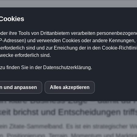
 Cookies
hrst dein Unterne
der ihre Tools von Drittanbietern verarbeiten personenbezogene
P-Adressen) und verwenden Cookies oder andere Kennungen, di
ttbewerb fühlt sich 
rforderlich sind und zur Erreichung der in den Cookie-Richtlin
cke erforderlich sind.
wie Reaktion an?
zu finden Sie in der Datenschutzerklärung.
s Krieges für moderne Unternehmer“
en und anpassen
Alles akzeptieren
S
 in klare Business-Züge – damit du 
eit brichst und Entscheidungen triffs
le Fonts
kein Zitate-Sammelband. Es ist ein strategischer W
, Positionierung, Terrain, Momentum und Marktintel