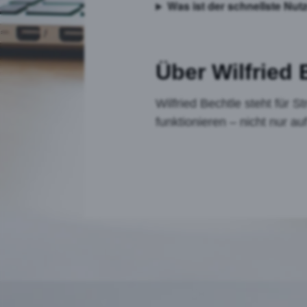
Was ist der schnellste Nut
Über Wilfried 
Wilfried Bechtle steht für 
funktionieren – nicht nur 