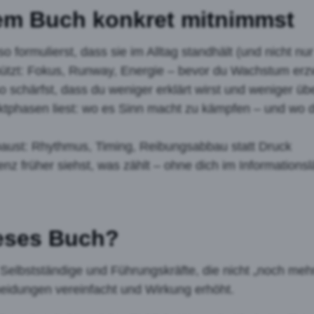
em Buch konkret mitnimmst
o formulierst, dass sie im Alltag standhält (und nicht nur
ützt: Fokus, Runway, Energie – bevor du Wachstum erz
 schärfst, dass du weniger erklärt wirst und weniger übe
ktphasen liest: wo es Sinn macht zu kämpfen – und wo d
ust: Rhythmus, Timing, Reibungsabbau statt Druck
enz früher siehst, was zählt – ohne dich im Informationsl
ieses Buch?
Selbstständige und Führungskräfte, die nicht „noch meh
eidungen vereinfacht und Wirkung erhöht.