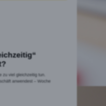
ichzeitig“
t?
 zu viel gleichzeitig tun.
 Geschäft anwendest – Woche