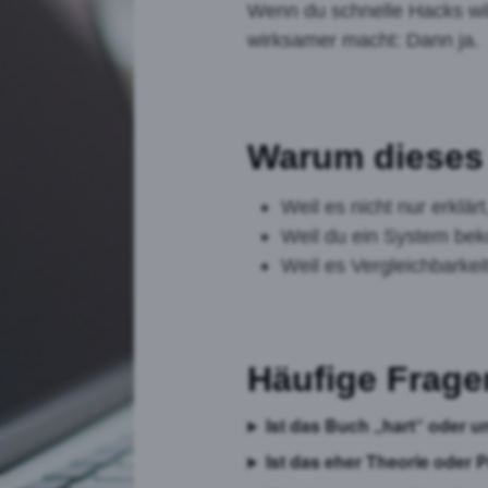
Wenn du schnelle Hacks wills
wirksamer macht: Dann ja.
Warum dieses 
Weil es nicht nur erklä
Weil du ein System be
Weil es Vergleichbarkeit
Häufige Frage
Ist das Buch „hart“ oder u
Ist das eher Theorie oder 