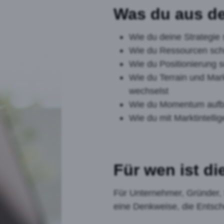
Was du aus d
Wie du deine Strategie s
Wie du Ressourcen sch
Wie du Positionierung so
Wie du Terrain und Mar
wechselst
Wie du Momentum aufba
Wie du mit Marktintellig
Für wen ist d
Für Unternehmer, Gründer, 
eine Denkweise, die Entsch