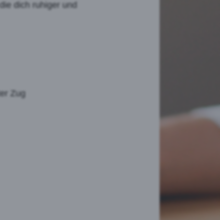
 die dich ruhiger und
ter Zug