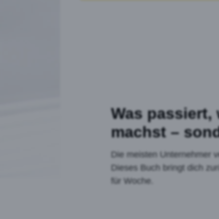
Was passiert, 
machst – sond
Die meisten Unternehmer verl
Dieses Buch bringt dich zu
für Woche.