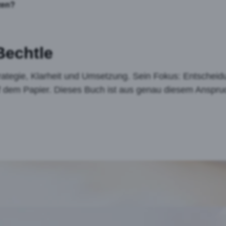
zen?
Bechtle
Strategie, Klarheit und Umsetzung. Sein Fokus: Entscheid
auf dem Papier. Dieses Buch ist aus genau diesem Anspru