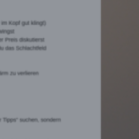
 im Kopf gut klingt)
wingst
r Preis diskutierst
u das Schlachtfeld
ärm zu verlieren
r Tipps“ suchen, sondern