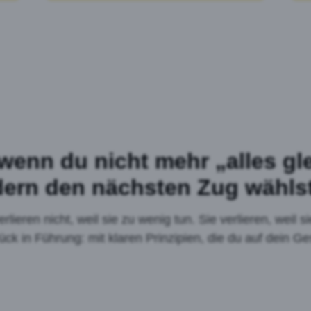
wenn du nicht mehr „alles gle
ern den nächsten Zug wähls
ieren nicht, weil sie zu wenig tun. Sie verlieren, weil sie
rück in Führung: mit klaren Prinzipien, die du auf dein