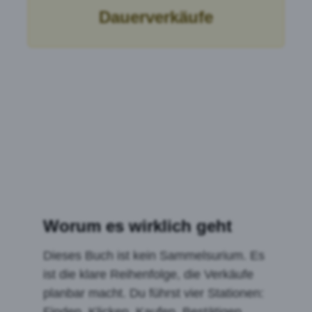
Dauerverkäufe
Worum es wirklich geht
Dieses Buch ist kein Sammelsurium. Es
ist die klare Reihenfolge, die Verkäufe
planbar macht. Du führst vier Stationen:
Finden, Klicken, Kaufen, Bestätigen.