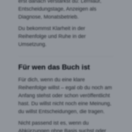
erst danach verstärkst du: Lernlauf,
Entscheidungstage, Anzeigen als
Diagnose, Monatsbetrieb.
Du bekommst Klarheit in der
Reihenfolge und Ruhe in der
Umsetzung.
Für wen das Buch ist
Für dich, wenn du eine klare
Reihenfolge willst – egal ob du noch am
Anfang stehst oder schon veröffentlicht
hast. Du willst nicht noch eine Meinung,
du willst Entscheidungen, die tragen.
Nicht passend ist es, wenn du
Abkürzungen ohne Basis suchst oder