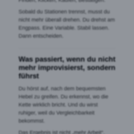
Sobald du Stationen trennst, musst du
nicht mehr überall drehen. Du drehst am
Engpass. Eine Variable. Stabil lassen.
Dann entscheiden.
Was passiert, wenn du nicht
mehr improvisierst, sondern
führst
Du hörst auf, nach dem bequemsten
Hebel zu greifen. Du erkennst, wo die
Kette wirklich bricht. Und du wirst
ruhiger, weil du Vergleichbarkeit
bekommst.
Das Ergebnis ist nicht „mehr Arbeit“.