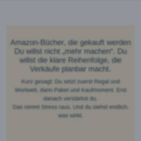
Amazon-Bücher, die gekauft werden
Du willst nicht „mehr machen“. Du
willst die klare Reihenfolge, die
Verkäufe planbar macht.
Kurz gesagt: Du setzt zuerst Regal und
Wortwelt, dann Paket und Kaufmoment. Erst
danach verstärkst du.
Das nimmt Stress raus. Und du siehst endlich,
was wirkt.