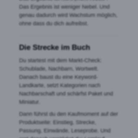
Das Ergebnis ist weniger Nebel. Und
genau dadurch wird Wachstum möglich,
ohne dass du dich aufreibst.
Die Strecke im Buch
Du startest mit dem Markt-Check:
Schublade, Nachbarn, Wortwelt.
Danach baust du eine Keyword-
Landkarte, setzt Kategorien nach
Nachbarschaft und schärfst Paket und
Miniatur.
Dann führst du den Kaufmoment auf der
Produktseite: Einstieg, Strecke,
Passung, Einwände, Leseprobe. Und