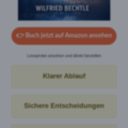
👉
Buch jetzt auf Amazon ansehen
Leseprobe ansehen und direkt bestellen
Klarer Ablauf
Sichere Entscheidungen