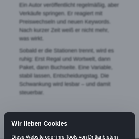
Ein Autor veröffentlicht regelmäßig, aber
Verkäufe springen. Er reagiert mit
Preiswechseln und neuen Keywords.
Nach kurzer Zeit weiß er nicht mehr,
was wirkt.
Sobald er die Stationen trennt, wird es
ruhig: Erst Regal und Wortwelt, dann
Paket, dann Buchseite. Eine Variable,
stabil lassen, Entscheidungstag. Die
Schwankung wird lesbar – und damit
steuerbar.
Wir lieben Cookies
Diese Website oder ihre Tools von Drittanbietern