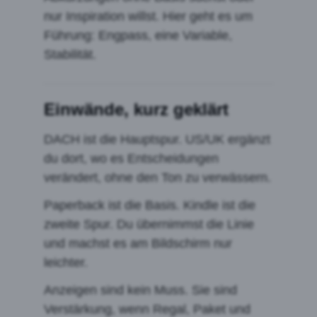
nur Inspiration willst. Hier geht es um
Führung: Engpass, eine Variable,
Stabilität.
Einwände, kurz geklärt
DACH ist die Hauptspur. US/UK ergänzt
du dort, wo es Entscheidungen
verändert, ohne den Ton zu verwässern.
Paperback ist die Basis. Kindle ist die
zweite Spur. Du übernimmst die Linie
und machst es am Bildschirm nur
leichter.
Anzeigen sind kein Muss. Sie sind
Verstärkung, wenn Regal, Paket und