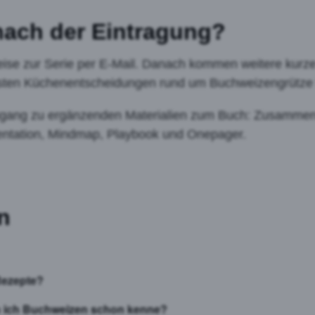
nach der Eintragung?
eise zur Serie per E-Mail. Danach kommen weitere kurze 
tigsten Küchenentscheidungen rund um Buchweizengrütze 
ugang zu ergänzenden Materialien zum Buch: Zusammen
äsentation, Mindmap, Playbook und Onepager.
n
Rezepte?
nn ich Buchweizen schon kenne?