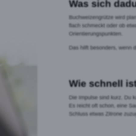
Was sich dadu
Buchweizengrütze wird planb
flach schmeckt oder ob etwa
Orientierungspunkten.
Das hilft besonders, wenn 
Wie schnell i
Die Impulse sind kurz. Du 
Es reicht oft schon, eine S
Schluss etwas Zitrone zuz