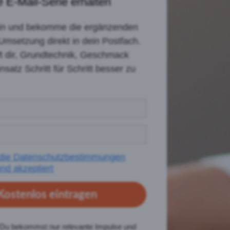
 E-Mail-Serie erhalten
ein und bekomme die ergänzenden
Umsetzung direkt in dein Postfach.
lft dir, Grundtechnik, Geschmack
nsatz Schritt für Schritt besser zu
 die Datenschutzbestimmungen
nd akzeptiert
Kostenlos eintragen
Du bekommst nur relevante Impulse und