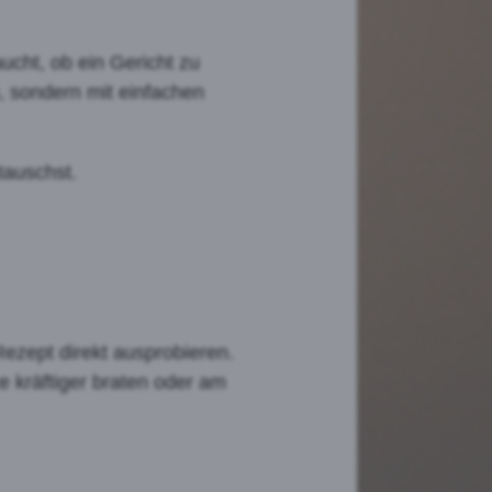
ucht, ob ein Gericht zu
n, sondern mit einfachen
tauschst.
ezept direkt ausprobieren.
e kräftiger braten oder am