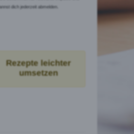
annst dich jederzeit abmelden.
Rezepte leichter
umsetzen