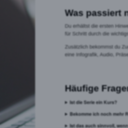
Was passiert 
Du erhältst die ersten Hinw
für Schritt durch die wich
Zusätzlich bekommst du Z
eine Infografik, Audio, Pr
Häufige Frage
Ist die Serie ein Kurs?
Bekomme ich noch mehr 
Ist das auch sinnvoll, we