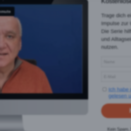
Kostenlose
Trage dich 
Impulse zur 
Die Serie hi
und Alltagsei
nutzen.
Ich habe
gelesen u
Kein Spam. 