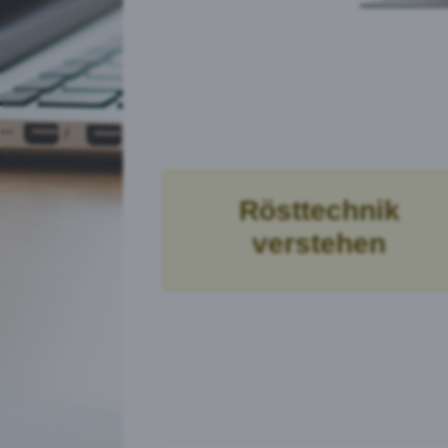
Rösttechnik
verstehen