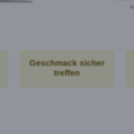
k
Geschmack sicher
treffen