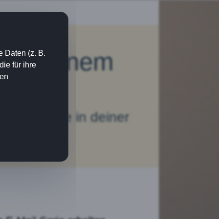
 zu deinem
 Daten (z. B.
e für ihre
ien
ch
izengrütze in deiner