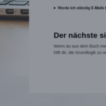
Werde ich ständig E-Mail
Der nächste si
Wenn du aus dem Buch mehr
hilft dir, die Grundlogik z