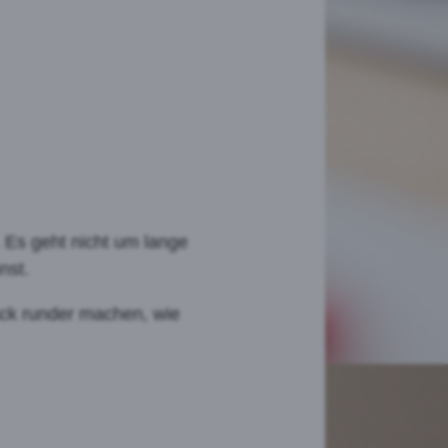
. Es geht nicht um lange
nst.
ack runder machen, wie