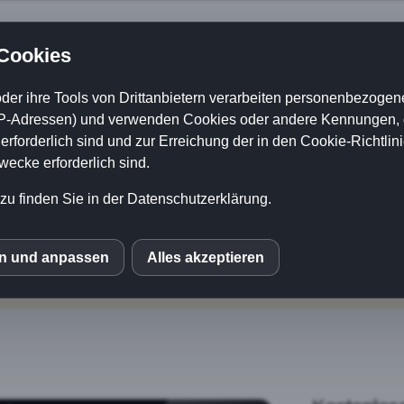
 Cookies
e Zusatzmaterialien
der ihre Tools von Drittanbietern verarbeiten personenbezogene
P-Adressen) und verwenden Cookies oder andere Kennungen, di
rforderlich sind und zur Erreichung der in den Cookie-Richtlin
uchweizen-Kochbu
cke erforderlich sind.
zu finden Sie in der Datenschutzerklärung.
raktische Übersichten, damit Buchwe
Küche sicherer gelingt.
en und anpassen
Alles akzeptieren
S
le Fonts