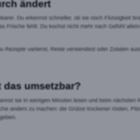
rch ändert
arer. Du erkennst schneller, ob sie noch Flüssigkeit bra
s Frische fehlt. Du kochst nicht mehr nach Gefühl allei
du Rezepte variierst, Reste verwendest oder Zutaten aus
st das umsetzbar?
kannst sie in wenigen Minuten lesen und beim nächsten R
ache anders zu machen: die Grütze trockener rösten, Pilz
ugeben.