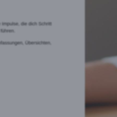
Impulse, die dich Schritt
führen.
fassungen, Übersichten,