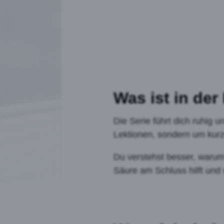
Was ist in der
Die Serie führt dich ruhig 
Lektionen, sondern um kur
Du verstehst besser, waru
Säure am Schluss hilft und 