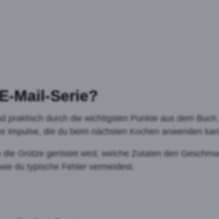
 E-Mail-Serie?
und praktisch durch die wichtigsten Punkte aus dem Buch
ze Impulse, die du beim nächsten Kochen anwenden kan
m die Grütze geröstet wird, welche Zutaten den Geschm
wie du typische Fehler vermeidest.