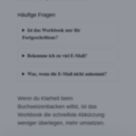
Häufige Fragen
Ist das Workbook nur für
Fortgeschrittene?
Bekomme ich zu viel E-Mail?
Was, wenn die E-Mail nicht ankommt?
Wenn du Klarheit beim
Buchweizenbacken willst, ist das
Workbook die schnellste Abkürzung:
weniger überlegen, mehr umsetzen.