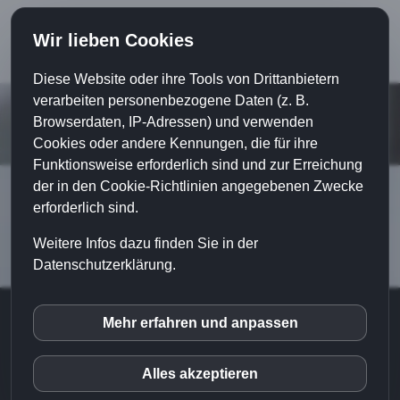
Wir lieben Cookies
Diese Website oder ihre Tools von Drittanbietern
verarbeiten personenbezogene Daten (z. B.
Browserdaten, IP-Adressen) und verwenden
Cookies oder andere Kennungen, die für ihre
Funktionsweise erforderlich sind und zur Erreichung
der in den Cookie-Richtlinien angegebenen Zwecke
erforderlich sind.
Weitere Infos dazu finden Sie in der
Datenschutzerklärung.
© 2018 |
Home
|
Impressum
|
Datenschutz
|
Mehr erfahren und anpassen
inCMS
Sales-Implementierung - Login
|
Haftungsausschluss
|
Kontakt
|
Blog
Alles akzeptieren
Google Fonts