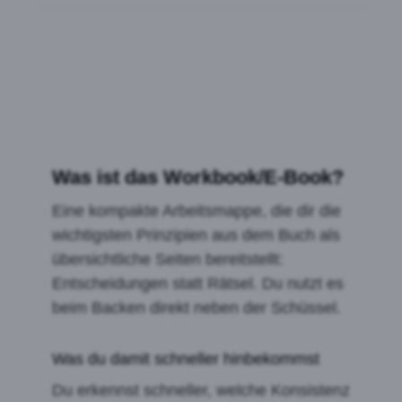
Was ist das Workbook/E-Book?
Eine kompakte Arbeitsmappe, die dir die
wichtigsten Prinzipien aus dem Buch als
übersichtliche Seiten bereitstellt:
Entscheidungen statt Rätsel. Du nutzt es
beim Backen direkt neben der Schüssel.
Was du damit schneller hinbekommst
Du erkennst schneller, welche Konsistenz