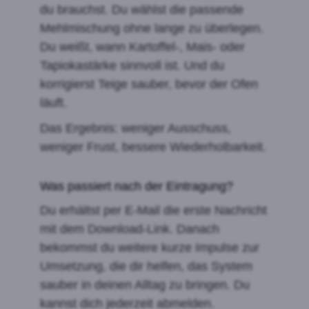
du brauchst. Du wählst die passende
Mehlmischung ohne lange zu überlegen.
Du weißt, wann Kartoffel-, Mais- oder
Tapiokastärke sinnvoll ist. Und du
korrigierst Teige sauber, bevor der Ofen
läuft.
Das Ergebnis: weniger Ausschuss,
weniger Frust, bessere Wiederholbarkeit.
Was passiert nach der Eintragung?
Du erhältst per E-Mail die erste Nachricht
mit dem Download-Link. Danach
bekommst du weitere kurze Impulse zur
Umsetzung, die dir helfen, das System
sauber in deinen Alltag zu bringen. Du
kannst dich jederzeit abmelden.