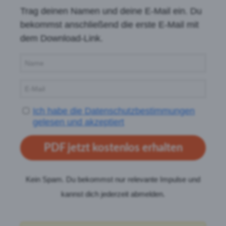
Trag deinen Namen und deine E-Mail ein. Du
bekommst anschließend die erste E-Mail mit
dem Download-Link.
Ich habe die Datenschutzbestimmungen
gelesen und akzeptiert
PDF jetzt kostenlos erhalten
Kein Spam. Du bekommst nur relevante Impulse und
kannst dich jederzeit abmelden.