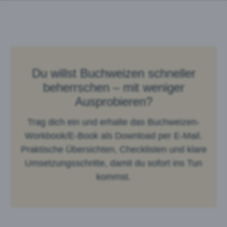
Du willst Buchweizen schneller
beherrschen – mit weniger
Ausprobieren?
Trag dich ein und erhalte das Buchweizen-
Workbook/E-Book als Download per E-Mail.
Praktische Übersichten, Checklisten und klare
Umsetzungsschritte, damit du sofort ins Tun
kommst.