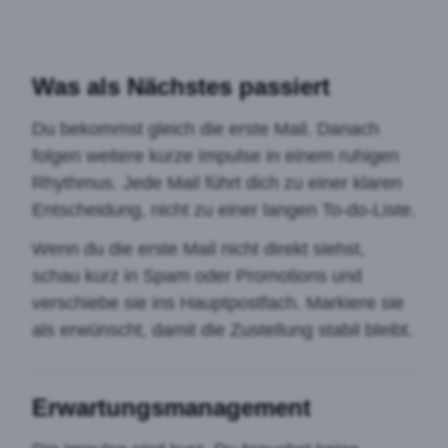
Was als Nächstes passiert
Du bekommst gleich die erste Mail. Danach
folgen weitere kurze Impulse in einem ruhigen
Rhythmus. Jede Mail führt dich zu einer klaren
Entscheidung, nicht zu einer langen To-do-Liste.
Wenn du die erste Mail nicht direkt siehst,
schau kurz in Spam oder Promotions und
verschiebe sie ins Hauptpostfach. Markiere sie
als erwünscht, damit die Zustellung stabil bleibt.
Erwartungsmanagement