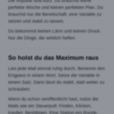
Die Impulse sind kurz. Du brauchst keine
perfekte Woche und keinen perfekten Plan. Du
brauchst nur die Bereitschaft, eine Variable zu
setzen und stabil zu lassen.
Du bekommst keinen Lärm und keinen Druck.
Nur die Dinge, die wirklich helfen.
So holst du das Maximum raus
Lies jede Mail einmal ruhig durch. Benenne den
Engpass in einem Wort. Setze die Variable in
einem Satz. Dann lässt du stabil, statt weiter zu
schrauben.
Wenn du schon veröffentlicht hast, nutze die
Mails wie ein Steuerpult: Finden, Klicken,
Kaufen, Bestätigen. Eine Station pro Runde.