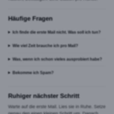
Häufige Fragen
Ich finde die erste Mail nicht. Was soll ich tun?
Wie viel Zeit brauche ich pro Mail?
Was, wenn ich schon vieles ausprobiert habe?
Bekomme ich Spam?
Ruhiger nächster Schritt
Warte auf die erste Mail. Lies sie in Ruhe. Setze
genau den einen kleinen Schritt um. Danach