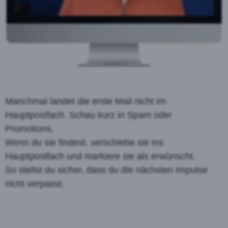
Manchmal landet die erste Mail nicht im
Hauptpostfach. Schau kurz in Spam oder
Promotions.
Wenn du sie findest, verschiebe sie ins
Hauptpostfach und markiere sie als erwünscht.
So stellst du sicher, dass du die nächsten Impulse
nicht verpasst.