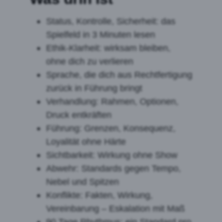
Status, Kontrolle, Sicherheit: das
Spielfeld in 3 Minuten lesen
Ethik-Klarheit: wirksam bleiben,
ohne dich zu verlieren
Sprache, die dich aus Rechtfertigung
zurück in Führung bringt
Verhandlung: Rahmen, Optionen,
Druck entkräften
Führung: Grenzen, Konsequenz,
Loyalität ohne Härte
Sichtbarkeit: Wirkung ohne Show
Abwehr: Standards gegen Tempo,
Nebel und Spitzen
Konflikte: Fakten, Wirkung,
Vereinbarung – Eskalation mit Maß
90 Tage Rhythmus: ein Standard pro