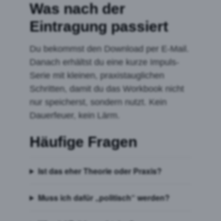
Was nach der
Eintragung passiert
Du bekommst den Download per E-Mail.
Danach erhältst du eine kurze Impuls-
Serie mit kleinen, praxistauglichen
Schritten, damit du das Workbook nicht
nur speicherst, sondern nutzt. Kein
Dauerfeuer, kein Lärm.
Häufige Fragen
Ist das eher Theorie oder Praxis?
Muss ich dafür „politisch“ werden?