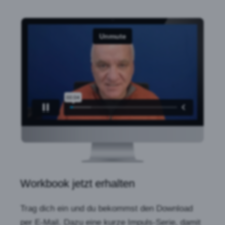
Workbook jetzt erhalten
Trag dich ein und du bekommst den Download
per E-Mail. Dazu eine kurze Impuls-Serie, damit