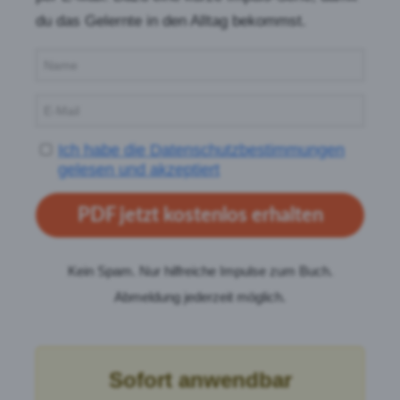
du das Gelernte in den Alltag bekommst.
Ich habe die Datenschutzbestimmungen
gelesen und akzeptiert
PDF jetzt kostenlos erhalten
Kein Spam. Nur hilfreiche Impulse zum Buch.
Abmeldung jederzeit möglich.
Sofort anwendbar