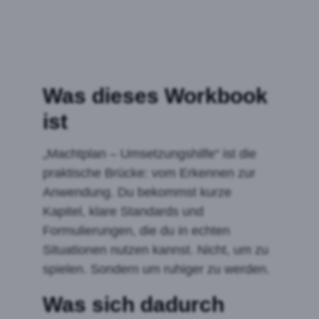
Was dieses Workbook
ist
„Machtplan – Umsetzungshilfe“ ist die
praktische Brücke: vom Erkennen zur
Anwendung. Du bekommst kurze
Kapitel, klare Standards und
Formulierungen, die du in echten
Situationen nutzen kannst. Nicht, um zu
spielen. Sondern um ruhiger zu werden.
Was sich dadurch