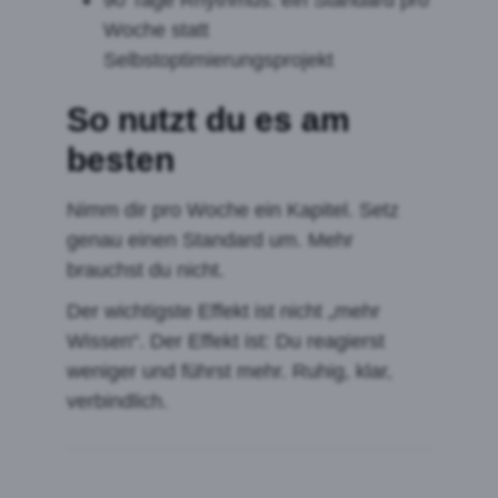
Woche statt
Selbstoptimierungsprojekt
So nutzt du es am
besten
Nimm dir pro Woche ein Kapitel. Setz
genau einen Standard um. Mehr
brauchst du nicht.
Der wichtigste Effekt ist nicht „mehr
Wissen“. Der Effekt ist: Du reagierst
weniger und führst mehr. Ruhig, klar,
verbindlich.