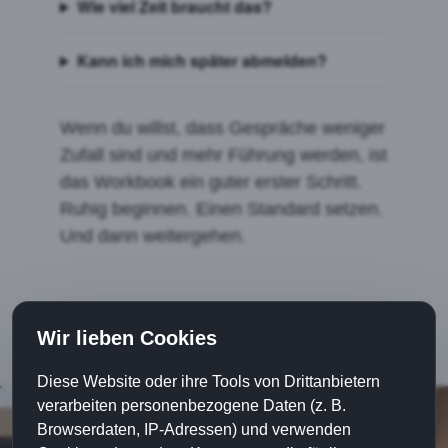
Wie viel Zeit braucht das?
Kann ich mich später abmelden?
Wenn du willst, dass Gespräche weniger
Zufall sind und mehr Führung werden, ist
das Workbook ein guter erster Schritt.
Ruhig beginnen. Einen Standard setzen.
Und dann weitergehen.
Wir lieben Cookies
Diese Website oder ihre Tools von Drittanbietern
verarbeiten personenbezogene Daten (z. B.
Browserdaten, IP-Adressen) und verwenden