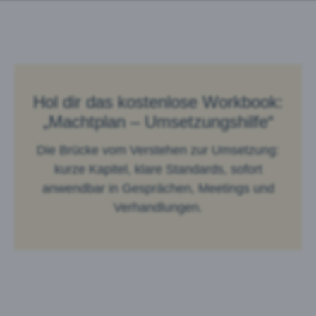
Hol dir das kostenlose Workbook:
„Machtplan – Umsetzungshilfe“
Die Brücke vom Verstehen zur Umsetzung:
kurze Kapitel, klare Standards, sofort
anwendbar in Gesprächen, Meetings und
Verhandlungen.