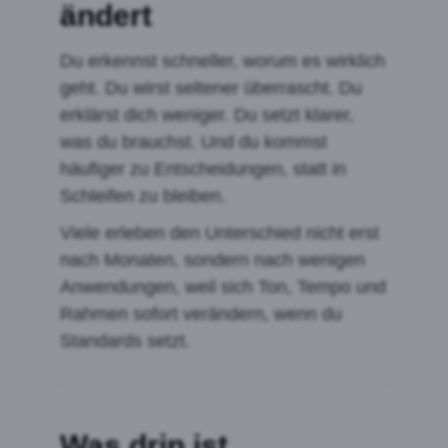
ändert
Du erkennst schneller, worum es wirklich
geht. Du wirst seltener überrascht. Du
erklärst dich weniger. Du setzt klarer,
was du brauchst. Und du kommst
häufiger zu Entscheidungen, statt in
Schleifen zu bleiben.
Viele erleben den Unterschied nicht erst
nach Monaten, sondern nach wenigen
Anwendungen, weil sich Ton, Tempo und
Rahmen sofort verändern, wenn du
Standards setzt.
Was drin ist